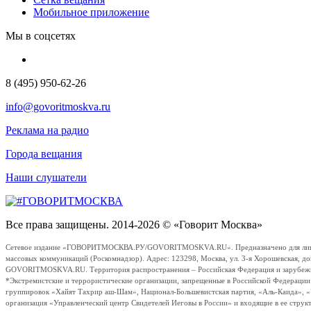
Мобильное приложение
Мы в соцсетях
8 (495) 950-62-26
info@govoritmoskva.ru
Реклама на радио
Города вещания
Наши слушатели
Все права защищены. 2014-2026 © «Говорит Москва»
Сетевое издание «ГОВОРИТМОСКВА.РУ/GOVORITMOSKVA.RU». Предназначено для лиц стар
массовых коммуникаций (Роскомнадзор). Адрес: 123298, Москва, ул. 3-я Хорошевская, д
GOVORITMOSKVA.RU. Территория распространения – Российская Федерация и зарубежные с
*Экстремистские и террористические организации, запрещенные в Российской Федераци
группировок «Хайят Тахрир аш-Шам», Национал-Большевистская партия, «Аль-Каида», 
организация «Управленческий центр Свидетелей Иеговы в России» и входящие в ее струк