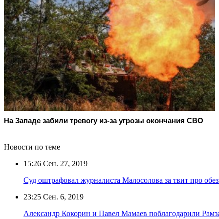
На Западе забили тревогу из-за угрозы окончания СВО
Новости по теме
15:26
Сен. 27, 2019
Суд оштрафовал журналиста Малосолова за твит про обез
23:25
Сен. 6, 2019
Александр Кокорин и Павел Мамаев поблагодарили Рамз