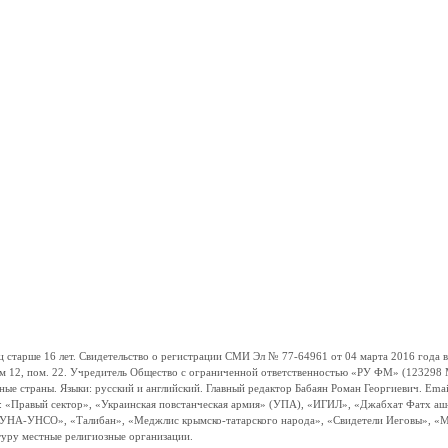
ше 16 лет. Свидетельство о регистрации СМИ Эл № 77-64961 от 04 марта 2016 года вы
ом 12, пом. 22. Учредитель Общество с ограниченной ответственностью «РУ ФМ» (123298 Мо
траны. Языки: русский и английский. Главный редактор Бабаян Роман Георгиевич. Email:
и: «Правый сектор», «Украинская повстанческая армия» (УПА), «ИГИЛ», «Джабхат Фатх а
«УНА-УНСО», «Талибан», «Меджлис крымско-татарского народа», «Свидетели Иеговы», «М
туру местные религиозные организации.