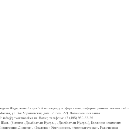
дано Федеральной службой по надзору в сфере связи, информационных технологий и
сква, ул. 3-я Хорошевская, дом 12, пом. 22). Доменное имя сайта
 info@govoritmoskva.ru. Номер телефона: +7 (495) 950-62-26
ш-Шам» (бывшая «Джабхат ан-Нусра», «Джебхат ан-Нусра»), Коалиция исламских
изантропик Дивижн», «Братство» Корчинского, «Артподготовка», Религиозная