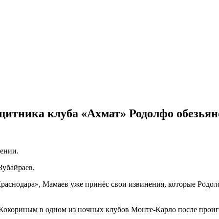
щитника клуба «Ахмат» Родолфо обезьян
щении.
Зубайраев.
Краснодара», Мамаев уже принёс свои извинения, которые Родол
 Кокориным в одном из ночных клубов Монте-Карло после прои