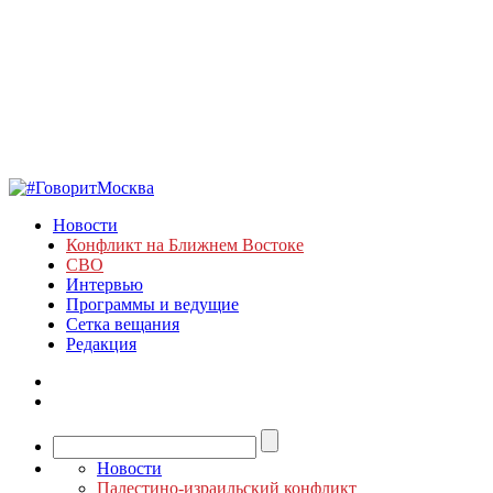
Новости
Конфликт на Ближнем Востоке
СВО
Интервью
Программы и ведущие
Сетка вещания
Редакция
Новости
Палестино-израильский конфликт