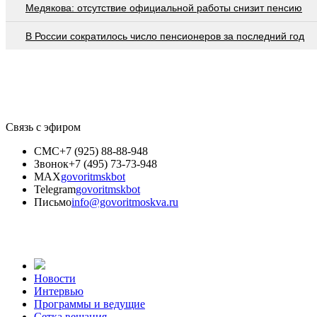
Медякова: отсутствие официальной работы снизит пенсию
В России сократилось число пенсионеров за последний год
Связь с эфиром
СМС
+7 (925) 88-88-948
Звонок
+7 (495) 73-73-948
MAX
govoritmskbot
Telegram
govoritmskbot
Письмо
info@govoritmoskva.ru
Новости
Интервью
Программы и ведущие
Сетка вещания