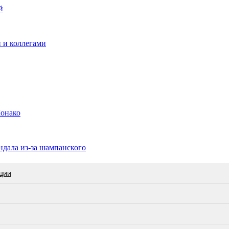
й
 и коллегами
Монако
ндала из-за шампанского
ции