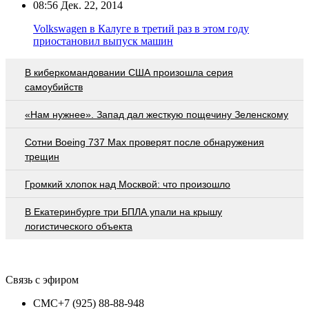
08:56
Дек. 22, 2014
Volkswagen в Калуге в третий раз в этом году
приостановил выпуск машин
В киберкомандовании США произошла серия
самоубийств
«Нам нужнее». Запад дал жесткую пощечину Зеленскому
Сотни Boeing 737 Max проверят после обнаружения
трещин
Громкий хлопок над Москвой: что произошло
В Екатеринбурге три БПЛА упали на крышу
логистического объекта
Связь с эфиром
СМС
+7 (925) 88-88-948