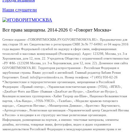
Наши слушатели
Все права защищены. 2014-2026 © «Говорит Москва»
Сетевое издание «ГОВОРИТМОСКВА.РУ/GOVORITMOSKVA.RU». Предназначено для
лиц старше 16 лет. Свидетельство о регистрации СМИ Эл № 77-64961 от 04 марта 2016
года выдано Федеральной службой по надзору в сфере связи, информационных
технологий и массовых коммуникаций (Роскомнадзор). Адрес: 123298, Москва, ул. 3-я
Хорошевская, дом 12, пом. 22. Учредитель Общество с ограниченной ответственностью
«РУ ФМ» (123298 Москва, ул. 3-я Хорошевская, дом 12, пом. 22). Доменное имя сайта
GOVORITMOSKVA.RU. Территория распространения – Российская Федерация и
зарубежные страны. Языки: русский и английский. Главный редактор Бабаян Роман
Георгиевич. Email: info@govoritmoskva.ru. Номер телефона: +7 (495) 950-62-26
*Экстремистские и террористические организации, запрещенные в Российской
Федерации: «Правый сектор», «Украинская повстанческая армия» (УПА), «ИГИЛ»,
«Джабхат Фатх аш-Шам» (бывшая «Джабхат ан-Нусра», «Джебхат ан-Нусра»),
Коалиция исламских группировок «Хайят Тахрир аш-Шам», Национал-Большевистская
партия, «Аль-Каида», «УНА-УНСО», «Талибан», «Меджлис крымско-татарского
народа», «Свидетели Иеговы», «Мизантропик Дивижн», «Братство» Корчинского,
«Артподготовка», Религиозная организация «Управленческий центр Свидетелей Иеговы
в России» и входящие в ее структуру местные религиозные организации.
Информация, размещенная на портале, а именно: текстовые материалы, элементы
дизайна, логотипы, товарные знаки, фотографии, видео и аудио охраняются
законодательством Российской Федерации и международными нормами права и не