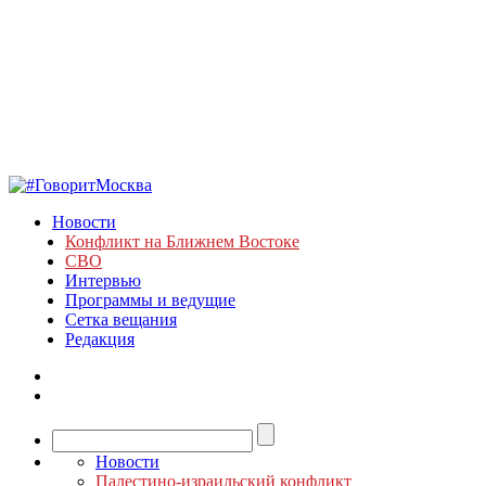
Новости
Конфликт на Ближнем Востоке
СВО
Интервью
Программы и ведущие
Сетка вещания
Редакция
Новости
Палестино-израильский конфликт