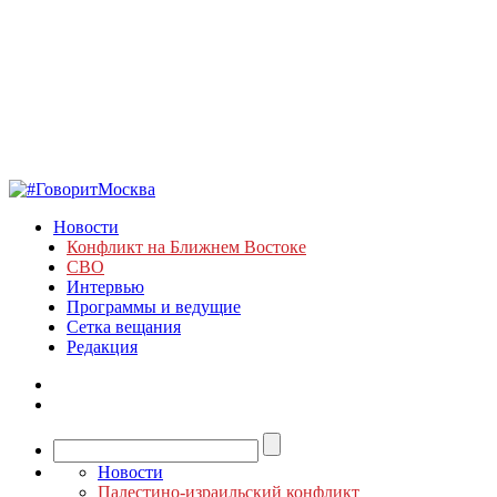
Новости
Конфликт на Ближнем Востоке
СВО
Интервью
Программы и ведущие
Сетка вещания
Редакция
Новости
Палестино-израильский конфликт