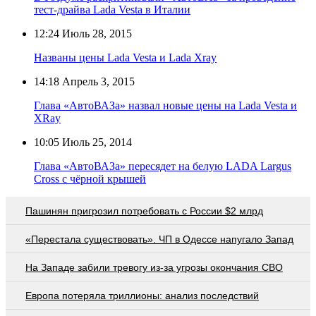
тест-драйва Lada Vesta в Италии
12:24
Июль 28, 2015
Названы цены Lada Vesta и Lada Xray
14:18
Апрель 3, 2015
Глава «АвтоВАЗа» назвал новые цены на Lada Vesta и
XRay
10:05
Июль 25, 2014
Глава «АвтоВАЗа» пересядет на белую LADA Largus
Cross с чёрной крышей
Пашинян пригрозил потребовать c России $2 млрд
«Перестала существовать». ЧП в Одессе напугало Запад
На Западе забили тревогу из-за угрозы окончания СВО
Европа потеряла триллионы: анализ последствий