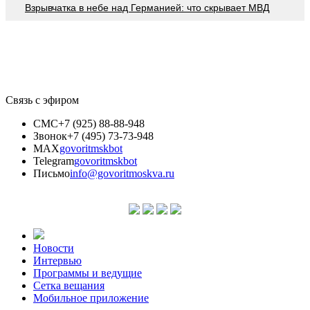
Взрывчатка в небе над Германией: что скрывает МВД
Связь с эфиром
СМС
+7 (925) 88-88-948
Звонок
+7 (495) 73-73-948
MAX
govoritmskbot
Telegram
govoritmskbot
Письмо
info@govoritmoskva.ru
Новости
Интервью
Программы и ведущие
Сетка вещания
Мобильное приложение