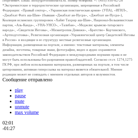
Георгиевич. Email: info@govoritmoskva.ru. Номер телефона: +7 (495) 950-62-26
*Экстремистские и террористические организации, запрещенные в Российской
Федерации: «Правый сектор», «Украинская повстанческая армия» (УПА), «ИГИЛ»,
«Джабхат Фатх аш-Шам» (бывшая «Джабхат ан-Нусра», «Джебхат ан-Нусра»),
Коалиция исламских группировок «Хайят Тахрир аш-Шам», Национал-Большевистская
партия, «Аль-Каида», «УНА-УНСО», «Талибан», «Меджлис крымско-татарского
народа», «Свидетели Иеговы», «Мизантропик Дивижн», «Братство» Корчинского,
«Артподготовка», Религиозная организация «Управленческий центр Свидетелей Иеговы
в России» и входящие в ее структуру местные религиозные организации.
Информация, размещенная на портале, а именно: текстовые материалы, элементы
дизайна, логотипы, товарные знаки, фотографии, видео и аудио охраняются
законодательством Российской Федерации и международными нормами права и не
могут быть использованы без разрешения правообладателей. Согласно ст.ст. 1274,1275
ГК РФ, при любом использовании материалов, размещенных на портале, в том числе
цитировании, активная гиперссылка на материал является обязательной. Мнение
редакции может не совпадать с мнением отдельных авторов и колумнистов.
Сообщение отправлено
play
pause
mute
unmute
max volume
02:01
-01:27