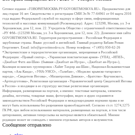
Сетевое издание «ГОВОРИТМОСКВА.РУ/GOVORITMOSKVA.RU». Предназначено для
лиц старше 16 лет. Свидетельство о регистрации СМИ Эл № 77-64961 от 04 марта 2016
года выдано Федеральной службой по надзору в сфере связи, информационных
технологий и массовых коммуникаций (Роскомнадзор). Адрес: 123298, Москва, ул. 3-я
Хорошевская, дом 12, пом. 22. Учредитель Общество с ограниченной ответственностью
«РУ ФМ» (123298 Москва, ул. 3-я Хорошевская, дом 12, пом. 22). Доменное имя сайта
GOVORITMOSKVA.RU. Территория распространения – Российская Федерация и
зарубежные страны. Языки: русский и английский. Главный редактор Бабаян Роман
Георгиевич. Email: info@govoritmoskva.ru. Номер телефона: +7 (495) 950-62-26
*Экстремистские и террористические организации, запрещенные в Российской
Федерации: «Правый сектор», «Украинская повстанческая армия» (УПА), «ИГИЛ»,
«Джабхат Фатх аш-Шам» (бывшая «Джабхат ан-Нусра», «Джебхат ан-Нусра»),
Коалиция исламских группировок «Хайят Тахрир аш-Шам», Национал-Большевистская
партия, «Аль-Каида», «УНА-УНСО», «Талибан», «Меджлис крымско-татарского
народа», «Свидетели Иеговы», «Мизантропик Дивижн», «Братство» Корчинского,
«Артподготовка», Религиозная организация «Управленческий центр Свидетелей Иеговы
в России» и входящие в ее структуру местные религиозные организации.
Информация, размещенная на портале, а именно: текстовые материалы, элементы
дизайна, логотипы, товарные знаки, фотографии, видео и аудио охраняются
законодательством Российской Федерации и международными нормами права и не
могут быть использованы без разрешения правообладателей. Согласно ст.ст. 1274,1275
ГК РФ, при любом использовании материалов, размещенных на портале, в том числе
цитировании, активная гиперссылка на материал является обязательной. Мнение
редакции может не совпадать с мнением отдельных авторов и колумнистов.
Сообщение отправлено