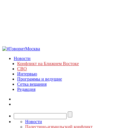
Новости
Конфликт на Ближнем Востоке
СВО
Интервью
Программы и ведущие
Сетка вещания
Редакция
Новости
Палестино-израильский конфликт