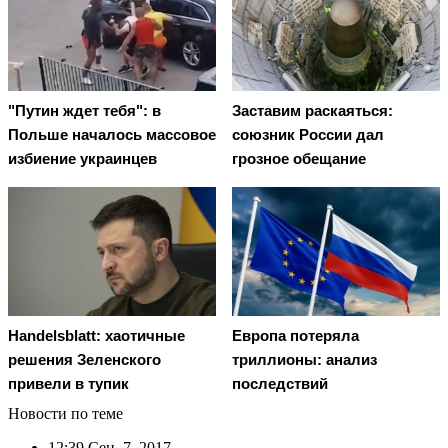
"Путин ждет тебя": в
Заставим раскаяться:
Польше началось массовое
союзник России дал
избиение украинцев
грозное обещание
Handelsblatt: хаотичные
Европа потеряла
решения Зеленского
триллионы: анализ
привели в тупик
последствий
Новости по теме
12:39
Сен. 7, 2017