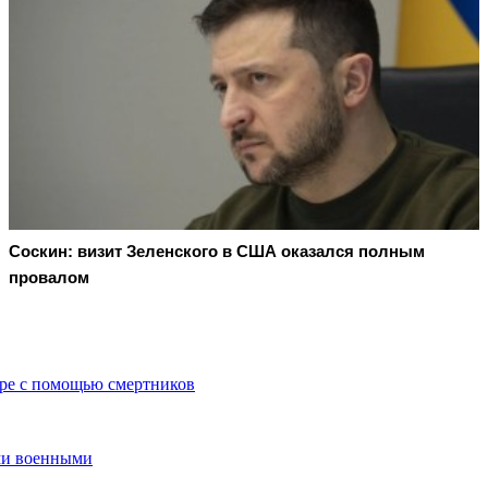
Соскин: визит Зеленского в США оказался полным
провалом
оре с помощью смертников
ими военными