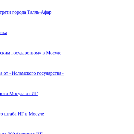
 трети города Талль-Афар
рака
ским государством» в Мосуле
 от «Исламского государства»
ного Мосула от ИГ
о штаба ИГ в Мосуле