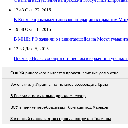
С начала наступления на иракский Мосул ликвидированы
12:43
Окт. 22, 2016
В Кремле прокомментировали операцию в иракском Мос
19:58
Окт. 18, 2016
В МИДе РФ заявили о надвигающейся на Мосул гуманит
12:33
Дек. 5, 2015
Премьер Ирака сообщил о танковом вторжении турецкой
Сын Жириновского пытается продать элитные дома отца
Зеленский: у Украины нет планов возвращать Крым
В России стремительно дорожает сахар
ВСУ в панике перебрасывают бригады под Харьков
Зеленский рассказал, как прошла встреча с Трампом