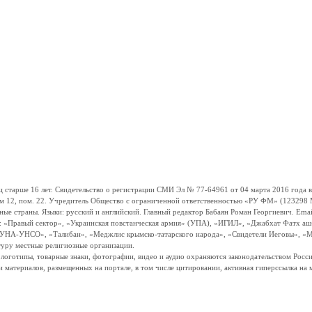
ше 16 лет. Свидетельство о регистрации СМИ Эл № 77-64961 от 04 марта 2016 года вы
ом 12, пом. 22. Учредитель Общество с ограниченной ответственностью «РУ ФМ» (123298 Мо
траны. Языки: русский и английский. Главный редактор Бабаян Роман Георгиевич. Email:
и: «Правый сектор», «Украинская повстанческая армия» (УПА), «ИГИЛ», «Джабхат Фатх а
«УНА-УНСО», «Талибан», «Меджлис крымско-татарского народа», «Свидетели Иеговы», «М
туру местные религиозные организации.
, логотипы, товарные знаки, фотографии, видео и аудио охраняются законодательством Ро
и материалов, размещенных на портале, в том числе цитировании, активная гиперссылка на 