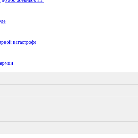
 до 900 боевиков ИГ
уле
арной катастрофе
 армии