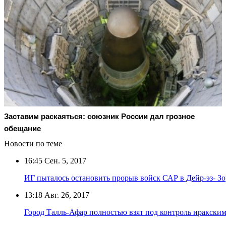
Заставим раскаяться: союзник России дал грозное
обещание
Новости по теме
16:45
Сен. 5, 2017
ИГ пыталось остановить прорыв войск САР в Дейр-эз- З
13:18
Авг. 26, 2017
Город Талль-Афар полностью взят под контроль иракск