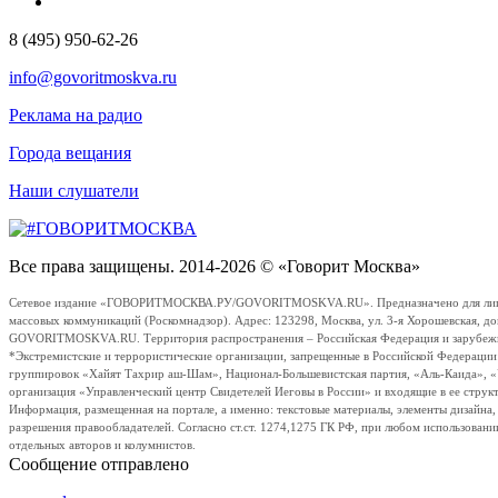
8 (495) 950-62-26
info@govoritmoskva.ru
Реклама на радио
Города вещания
Наши слушатели
Все права защищены. 2014-2026 © «Говорит Москва»
Сетевое издание «ГОВОРИТМОСКВА.РУ/GOVORITMOSKVA.RU». Предназначено для лиц стар
массовых коммуникаций (Роскомнадзор). Адрес: 123298, Москва, ул. 3-я Хорошевская, д
GOVORITMOSKVA.RU. Территория распространения – Российская Федерация и зарубежные с
*Экстремистские и террористические организации, запрещенные в Российской Федераци
группировок «Хайят Тахрир аш-Шам», Национал-Большевистская партия, «Аль-Каида», 
организация «Управленческий центр Свидетелей Иеговы в России» и входящие в ее струк
Информация, размещенная на портале, а именно: текстовые материалы, элементы дизайна
разрешения правообладателей. Согласно ст.ст. 1274,1275 ГК РФ, при любом использовани
отдельных авторов и колумнистов.
Сообщение отправлено