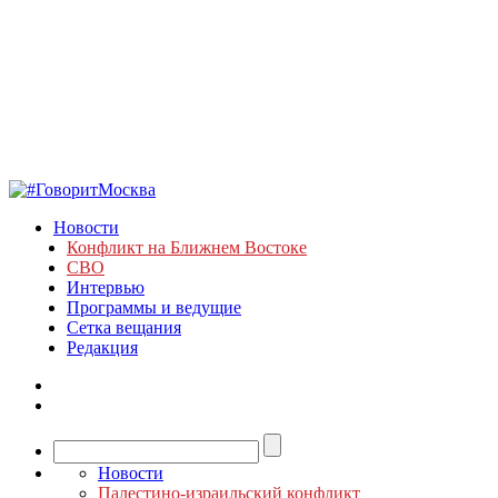
Новости
Конфликт на Ближнем Востоке
СВО
Интервью
Программы и ведущие
Сетка вещания
Редакция
Новости
Палестино-израильский конфликт