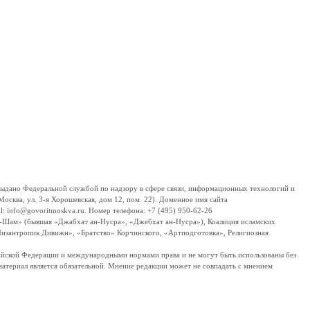
дано Федеральной службой по надзору в сфере связи, информационных технологий и
сква, ул. 3-я Хорошевская, дом 12, пом. 22). Доменное имя сайта
 info@govoritmoskva.ru. Номер телефона: +7 (495) 950-62-26
ш-Шам» (бывшая «Джабхат ан-Нусра», «Джебхат ан-Нусра»), Коалиция исламских
изантропик Дивижн», «Братство» Корчинского, «Артподготовка», Религиозная
ссийской Федерации и международными нормами права и не могут быть использованы без
материал является обязательной. Мнение редакции может не совпадать с мнением