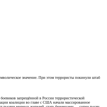
имволическое значение. При этом террористы покинули штаб
т боевиков запрещённой в России террористической
иации коалиции во главе с США начали массированное
гут тысячи мирных жителей, стать беженцами — сотни тысяч.