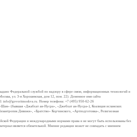
дано Федеральной службой по надзору в сфере связи, информационных технологий и
сква, ул. 3-я Хорошевская, дом 12, пом. 22). Доменное имя сайта
 info@govoritmoskva.ru. Номер телефона: +7 (495) 950-62-26
ш-Шам» (бывшая «Джабхат ан-Нусра», «Джебхат ан-Нусра»), Коалиция исламских
изантропик Дивижн», «Братство» Корчинского, «Артподготовка», Религиозная
ссийской Федерации и международными нормами права и не могут быть использованы без
материал является обязательной. Мнение редакции может не совпадать с мнением