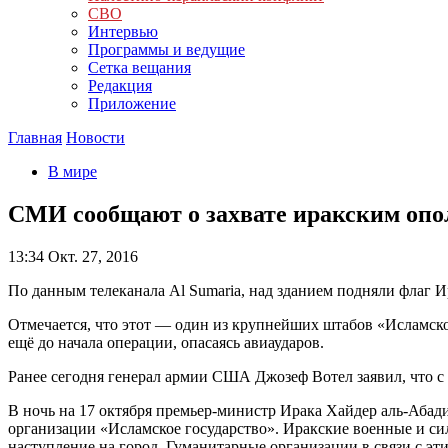
СВО
Интервью
Программы и ведущие
Сетка вещания
Редакция
Приложение
Главная
Новости
В мире
СМИ сообщают о захвате иракским опо
13:34
Окт. 27, 2016
По данным телеканала Al Sumaria, над зданием подняли флаг И
Отмечается, что этот — один из крупнейших штабов «Исламско
ещё до начала операции, опасаясь авиаударов.
Ранее сегодня генерал армии США Джозеф Вотел заявил, что с
В ночь на 17 октября премьер-министр Ирака Хайдер аль-Абад
организации «Исламское государство». Иракские военные и с
наступление на город. Гуманитарные организации в связи с э