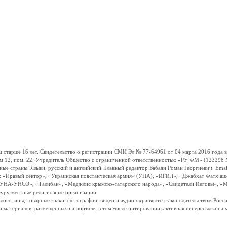
ше 16 лет. Свидетельство о регистрации СМИ Эл № 77-64961 от 04 марта 2016 года вы
ом 12, пом. 22. Учредитель Общество с ограниченной ответственностью «РУ ФМ» (123298 Мо
траны. Языки: русский и английский. Главный редактор Бабаян Роман Георгиевич. Email:
и: «Правый сектор», «Украинская повстанческая армия» (УПА), «ИГИЛ», «Джабхат Фатх а
«УНА-УНСО», «Талибан», «Меджлис крымско-татарского народа», «Свидетели Иеговы», «М
туру местные религиозные организации.
, логотипы, товарные знаки, фотографии, видео и аудио охраняются законодательством Ро
и материалов, размещенных на портале, в том числе цитировании, активная гиперссылка на 