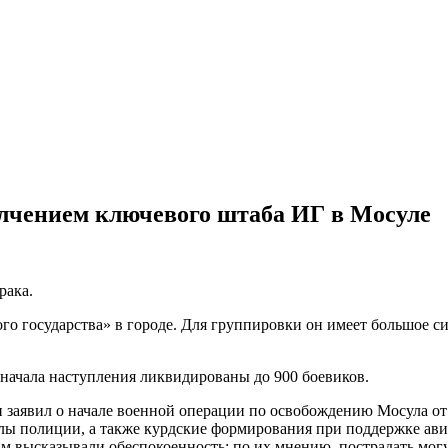
лчением ключевого штаба ИГ в Мосуле
рака.
го государства» в городе. Для группировки он имеет большое с
 начала наступления ликвидированы до 900 боевиков.
и заявил о начале военной операции по освобождению Мосула о
илы полиции, а также курдские формирования при поддержке ав
тим высказывали обеспокоенность: по их мнению, пострадать мо