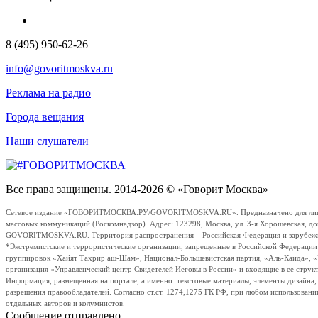
8 (495) 950-62-26
info@govoritmoskva.ru
Реклама на радио
Города вещания
Наши слушатели
Все права защищены. 2014-2026 © «Говорит Москва»
Сетевое издание «ГОВОРИТМОСКВА.РУ/GOVORITMOSKVA.RU». Предназначено для лиц стар
массовых коммуникаций (Роскомнадзор). Адрес: 123298, Москва, ул. 3-я Хорошевская, д
GOVORITMOSKVA.RU. Территория распространения – Российская Федерация и зарубежные с
*Экстремистские и террористические организации, запрещенные в Российской Федераци
группировок «Хайят Тахрир аш-Шам», Национал-Большевистская партия, «Аль-Каида», 
организация «Управленческий центр Свидетелей Иеговы в России» и входящие в ее струк
Информация, размещенная на портале, а именно: текстовые материалы, элементы дизайна
разрешения правообладателей. Согласно ст.ст. 1274,1275 ГК РФ, при любом использовани
отдельных авторов и колумнистов.
Сообщение отправлено