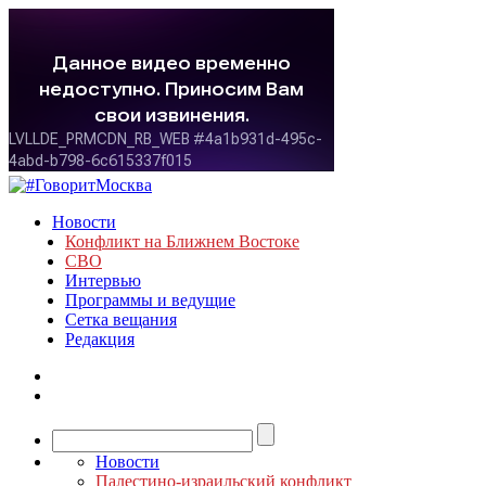
Новости
Конфликт на Ближнем Востоке
СВО
Интервью
Программы и ведущие
Сетка вещания
Редакция
Новости
Палестино-израильский конфликт