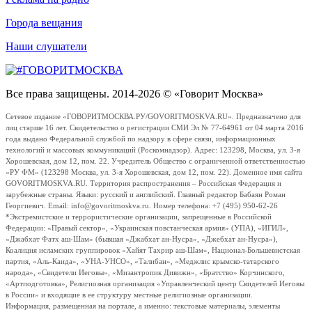
Города вещания
Наши слушатели
Все права защищены. 2014-2026 © «Говорит Москва»
Сетевое издание «ГОВОРИТМОСКВА.РУ/GOVORITMOSKVA.RU». Предназначено для
лиц старше 16 лет. Свидетельство о регистрации СМИ Эл № 77-64961 от 04 марта 2016
года выдано Федеральной службой по надзору в сфере связи, информационных
технологий и массовых коммуникаций (Роскомнадзор). Адрес: 123298, Москва, ул. 3-я
Хорошевская, дом 12, пом. 22. Учредитель Общество с ограниченной ответственностью
«РУ ФМ» (123298 Москва, ул. 3-я Хорошевская, дом 12, пом. 22). Доменное имя сайта
GOVORITMOSKVA.RU. Территория распространения – Российская Федерация и
зарубежные страны. Языки: русский и английский. Главный редактор Бабаян Роман
Георгиевич. Email: info@govoritmoskva.ru. Номер телефона: +7 (495) 950-62-26
*Экстремистские и террористические организации, запрещенные в Российской
Федерации: «Правый сектор», «Украинская повстанческая армия» (УПА), «ИГИЛ»,
«Джабхат Фатх аш-Шам» (бывшая «Джабхат ан-Нусра», «Джебхат ан-Нусра»),
Коалиция исламских группировок «Хайят Тахрир аш-Шам», Национал-Большевистская
партия, «Аль-Каида», «УНА-УНСО», «Талибан», «Меджлис крымско-татарского
народа», «Свидетели Иеговы», «Мизантропик Дивижн», «Братство» Корчинского,
«Артподготовка», Религиозная организация «Управленческий центр Свидетелей Иеговы
в России» и входящие в ее структуру местные религиозные организации.
Информация, размещенная на портале, а именно: текстовые материалы, элементы