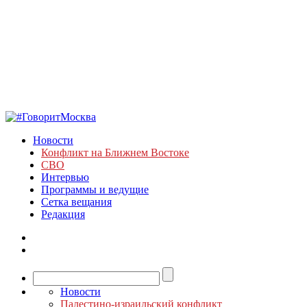
Новости
Конфликт на Ближнем Востоке
СВО
Интервью
Программы и ведущие
Сетка вещания
Редакция
Новости
Палестино-израильский конфликт