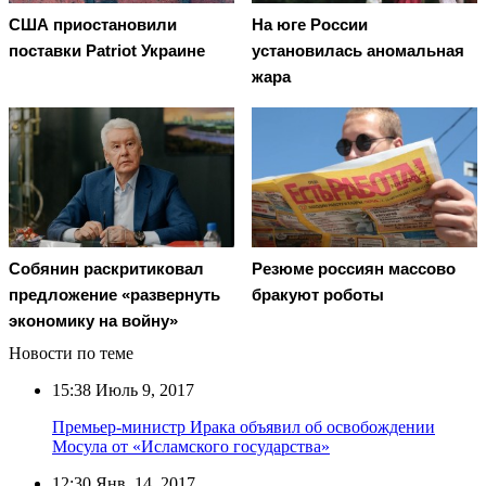
США приостановили
На юге России
поставки Patriot Украине
установилась аномальная
жара
Резюме россиян массово
Собянин раскритиковал
бракуют роботы
предложение «развернуть
экономику на войну»
Новости по теме
15:38
Июль 9, 2017
Премьер-министр Ирака объявил об освобождении
Мосула от «Исламского государства»
12:30
Янв. 14, 2017