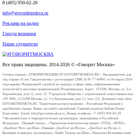
8 (495) 950-62-26
info@govoritmoskva.ru
Реклама на радио
Города вещания
Наши слушатели
Все права защищены. 2014-2026 © «Говорит Москва»
Сетевое издание «ГОВОРИТМОСКВА.РУ/GOVORITMOSKVA.RU». Предназначено для
лиц старше 16 лет. Свидетельство о регистрации СМИ Эл № 77-64961 от 04 марта 2016
года выдано Федеральной службой по надзору в сфере связи, информационных
технологий и массовых коммуникаций (Роскомнадзор). Адрес: 123298, Москва, ул. 3-я
Хорошевская, дом 12, пом. 22. Учредитель Общество с ограниченной ответственностью
«РУ ФМ» (123298 Москва, ул. 3-я Хорошевская, дом 12, пом. 22). Доменное имя сайта
GOVORITMOSKVA.RU. Территория распространения – Российская Федерация и
зарубежные страны. Языки: русский и английский. Главный редактор Бабаян Роман
Георгиевич. Email: info@govoritmoskva.ru. Номер телефона: +7 (495) 950-62-26
*Экстремистские и террористические организации, запрещенные в Российской
Федерации: «Правый сектор», «Украинская повстанческая армия» (УПА), «ИГИЛ»,
«Джабхат Фатх аш-Шам» (бывшая «Джабхат ан-Нусра», «Джебхат ан-Нусра»),
Коалиция исламских группировок «Хайят Тахрир аш-Шам», Национал-Большевистская