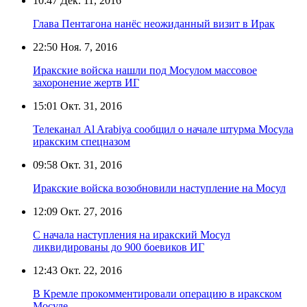
10:47
Дек. 11, 2016
Глава Пентагона нанёс неожиданный визит в Ирак
22:50
Ноя. 7, 2016
Иракские войска нашли под Мосулом массовое
захоронение жертв ИГ
15:01
Окт. 31, 2016
Телеканал Al Arabiya сообщил о начале штурма Мосула
иракским спецназом
09:58
Окт. 31, 2016
Иракские войска возобновили наступление на Мосул
12:09
Окт. 27, 2016
С начала наступления на иракский Мосул
ликвидированы до 900 боевиков ИГ
12:43
Окт. 22, 2016
В Кремле прокомментировали операцию в иракском
Мосуле