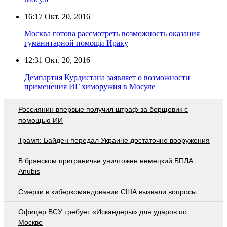
16:17
Окт. 20, 2016
Москва готова рассмотреть возможность оказания
гуманитарной помощи Ираку
12:31
Окт. 20, 2016
Демпартия Курдистана заявляет о возможности
применения ИГ химоружия в Мосуле
Россиянин впервые получил штраф за борщевик с
помощью ИИ
Трамп: Байден передал Украине достаточно вооружения
В брянском приграничье уничтожен немецкий БПЛА
Anubis
Смерти в киберкомандовании США вызвали вопросы
Офицер ВСУ требует «Искандеры» для ударов по
Москве