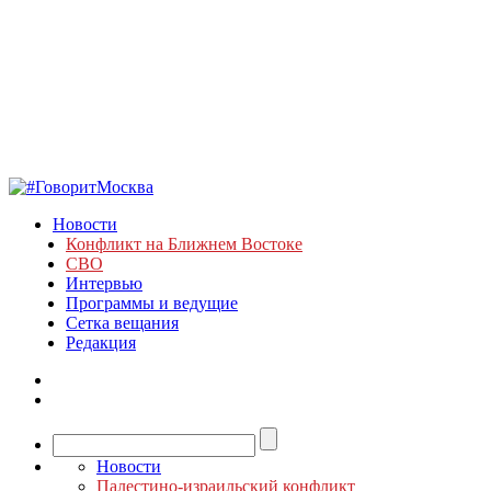
Новости
Конфликт на Ближнем Востоке
СВО
Интервью
Программы и ведущие
Сетка вещания
Редакция
Новости
Палестино-израильский конфликт