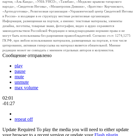
партия, «Аль-Каида», «УНА-УНСО», «Талибан», «Меджлис крымско-татарского
народа», «Свидетели Иеговы», «Мизантропик Дивижн», «Братство» Корчинского,
«Артподготовка», Религиозная организация «Управленческий центр Свидетелей Иеговы
в России» и входящие в ее структуру местные религиозные организации.
Информация, размещенная на портале, а именно: текстовые материалы, элементы
дизайна, логотипы, товарные знаки, фотографии, видео и аудио охраняются
законодательством Российской Федерации и международными нормами права и не
могут быть использованы без разрешения правообладателей. Согласно ст.ст. 1274,1275
ГК РФ, при любом использовании материалов, размещенных на портале, в том числе
цитировании, активная гиперссылка на материал является обязательной. Мнение
редакции может не совпадать с мнением отдельных авторов и колумнистов.
Сообщение отправлено
play
pause
mute
unmute
max volume
02:01
-01:27
repeat off
Update Required
To play the media you will need to either update
your browser to a recent version or update your
Flash plugin
.