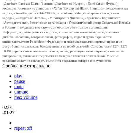
«Джабхат Фатх аш-Шам» (бывшая «Джабхат ан-Нусра», «Джебхат ан-Нусра»),
Коалиция исламских группировок «Хайят Тахрир аш-Шам», Национал-Большевистская
партия, «Аль-Каида», «УНА-УНСО», «Талибан», «Меджлис крымско-татарского
народа», «Свидетели Иеговы», «Мизантропик Дивижн», «Братство» Корчинского,
«Артподготовка», Религиозная организация «Управленческий центр Свидетелей Иеговы
в России» и входящие в ее структуру местные религиозные организации.
Информация, размещенная на портале, а именно: текстовые материалы, элементы
дизайна, логотипы, товарные знаки, фотографии, видео и аудио охраняются
законодательством Российской Федерации и международными нормами права и не
могут быть использованы без разрешения правообладателей. Согласно ст.ст. 1274,1275
ГК РФ, при любом использовании материалов, размещенных на портале, в том числе
цитировании, активная гиперссылка на материал является обязательной. Мнение
редакции может не совпадать с мнением отдельных авторов и колумнистов.
Сообщение отправлено
play
pause
mute
unmute
max volume
02:01
-01:27
repeat off