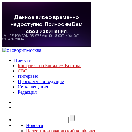
Новости
Конфликт на Ближнем Востоке
СВО
Интервью
Программы и ведущие
Сетка вещания
Редакция
Новости
Палестино-израильский конфликт