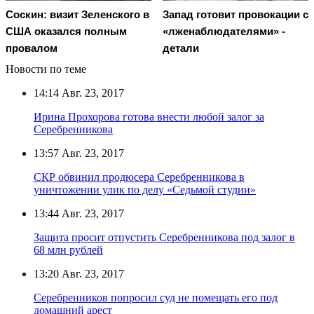
Соскин: визит Зеленского в
Запад готовит провокации с
США оказался полным
«лженаблюдателями» -
провалом
детали
Новости по теме
14:14
Авг. 23, 2017
Ирина Прохорова готова внести любой залог за
Серебренникова
13:57
Авг. 23, 2017
СКР обвинил продюсера Серебренникова в
уничтожении улик по делу «Седьмой студии»
13:44
Авг. 23, 2017
Защита просит отпустить Серебренникова под залог в
68 млн рублей
13:20
Авг. 23, 2017
Серебренников попросил суд не помещать его под
домашний арест