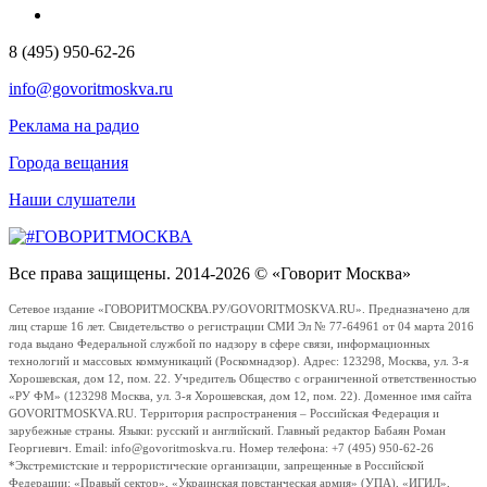
8 (495) 950-62-26
info@govoritmoskva.ru
Реклама на радио
Города вещания
Наши слушатели
Все права защищены. 2014-2026 © «Говорит Москва»
Сетевое издание «ГОВОРИТМОСКВА.РУ/GOVORITMOSKVA.RU». Предназначено для
лиц старше 16 лет. Свидетельство о регистрации СМИ Эл № 77-64961 от 04 марта 2016
года выдано Федеральной службой по надзору в сфере связи, информационных
технологий и массовых коммуникаций (Роскомнадзор). Адрес: 123298, Москва, ул. 3-я
Хорошевская, дом 12, пом. 22. Учредитель Общество с ограниченной ответственностью
«РУ ФМ» (123298 Москва, ул. 3-я Хорошевская, дом 12, пом. 22). Доменное имя сайта
GOVORITMOSKVA.RU. Территория распространения – Российская Федерация и
зарубежные страны. Языки: русский и английский. Главный редактор Бабаян Роман
Георгиевич. Email: info@govoritmoskva.ru. Номер телефона: +7 (495) 950-62-26
*Экстремистские и террористические организации, запрещенные в Российской
Федерации: «Правый сектор», «Украинская повстанческая армия» (УПА), «ИГИЛ»,