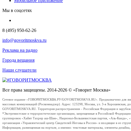
Мобильное приложение
Мы в соцсетях
8 (495) 950-62-26
info@govoritmoskva.ru
Реклама на радио
Города вещания
Наши слушатели
Все права защищены. 2014-2026 © «Говорит Москва»
Сетевое издание «ГОВОРИТМОСКВА.РУ/GOVORITMOSKVA.RU». Предназначено для лиц стар
массовых коммуникаций (Роскомнадзор). Адрес: 123298, Москва, ул. 3-я Хорошевская, д
GOVORITMOSKVA.RU. Территория распространения – Российская Федерация и зарубежные с
*Экстремистские и террористические организации, запрещенные в Российской Федераци
группировок «Хайят Тахрир аш-Шам», Национал-Большевистская партия, «Аль-Каида», 
организация «Управленческий центр Свидетелей Иеговы в России» и входящие в ее струк
Информация, размещенная на портале, а именно: текстовые материалы, элементы дизайна