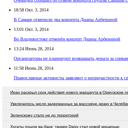
Очевидец сообщил об отмене концерта группы Cannibal C
18:58
Окт. 3, 2014
В Самаре отменили два концерта Дианы Арбениной
13:01
Окт. 3, 2014
Во Владивостоке отменён концерт Дианы Арбениной
13:24
Июнь 28, 2014
Организаторы не планируют возвращать деньги за сорв
11:58
Июнь 28, 2014
Православные активисты заявляют о непричастности к с
Иран раскрыл срок действия нового маршрута в Ормузском п
Увеличилось число задержанных за массовую драку в Челяби
Зеленскому стало не до территорий
Хуситы пошли ва-банк: танкер Daisy стал новой мишенью