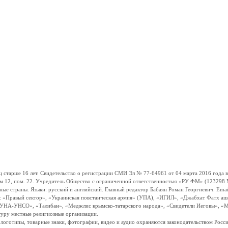
ше 16 лет. Свидетельство о регистрации СМИ Эл № 77-64961 от 04 марта 2016 года вы
ом 12, пом. 22. Учредитель Общество с ограниченной ответственностью «РУ ФМ» (123298 Мо
траны. Языки: русский и английский. Главный редактор Бабаян Роман Георгиевич. Email:
и: «Правый сектор», «Украинская повстанческая армия» (УПА), «ИГИЛ», «Джабхат Фатх а
«УНА-УНСО», «Талибан», «Меджлис крымско-татарского народа», «Свидетели Иеговы», «М
туру местные религиозные организации.
, логотипы, товарные знаки, фотографии, видео и аудио охраняются законодательством Ро