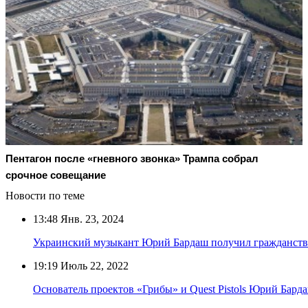
Пентагон после «гневного звонка» Трампа собрал
срочное совещание
Новости по теме
13:48
Янв. 23, 2024
Украинский музыкант Юрий Бардаш получил гражданств
19:19
Июль 22, 2022
Основатель проектов «Грибы» и Quest Pistols Юрий Бард