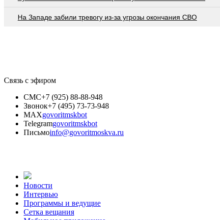
На Западе забили тревогу из-за угрозы окончания СВО
Связь с эфиром
СМС
+7 (925) 88-88-948
Звонок
+7 (495) 73-73-948
MAX
govoritmskbot
Telegram
govoritmskbot
Письмо
info@govoritmoskva.ru
Новости
Интервью
Программы и ведущие
Сетка вещания