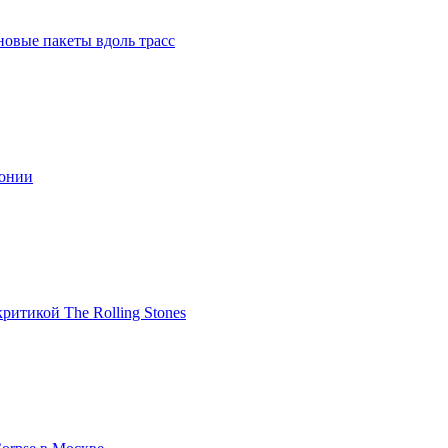
новые пакеты вдоль трасс
тонии
ритикой The Rolling Stones