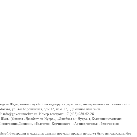
дано Федеральной службой по надзору в сфере связи, информационных технологий и
сква, ул. 3-я Хорошевская, дом 12, пом. 22). Доменное имя сайта
 info@govoritmoskva.ru. Номер телефона: +7 (495) 950-62-26
ш-Шам» (бывшая «Джабхат ан-Нусра», «Джебхат ан-Нусра»), Коалиция исламских
изантропик Дивижн», «Братство» Корчинского, «Артподготовка», Религиозная
ссийской Федерации и международными нормами права и не могут быть использованы без