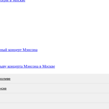
orpse в Москве
анный концерт Мэнсона
рыву концерта Мэнсона в Москве
роливе
нске