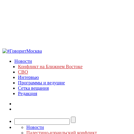
Новости
Конфликт на Ближнем Востоке
СВО
Интервью
Программы и ведущие
Сетка вещания
Редакция
Новости
Палестино-израильский конфликт