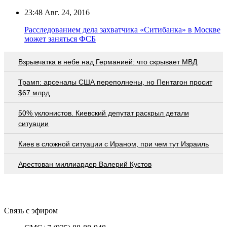
23:48
Авг. 24, 2016
Расследованием дела захватчика «Ситибанка» в Москве
может заняться ФСБ
Взрывчатка в небе над Германией: что скрывает МВД
Трамп: арсеналы США переполнены, но Пентагон просит
$67 млрд
50% уклонистов. Киевский депутат раскрыл детали
ситуации
Киев в сложной ситуации с Ираном, при чем тут Израиль
Арестован миллиардер Валерий Кустов
Связь с эфиром