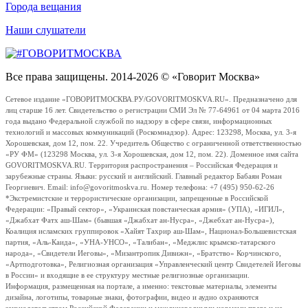
Города вещания
Наши слушатели
Все права защищены. 2014-2026 © «Говорит Москва»
Сетевое издание «ГОВОРИТМОСКВА.РУ/GOVORITMOSKVA.RU». Предназначено для
лиц старше 16 лет. Свидетельство о регистрации СМИ Эл № 77-64961 от 04 марта 2016
года выдано Федеральной службой по надзору в сфере связи, информационных
технологий и массовых коммуникаций (Роскомнадзор). Адрес: 123298, Москва, ул. 3-я
Хорошевская, дом 12, пом. 22. Учредитель Общество с ограниченной ответственностью
«РУ ФМ» (123298 Москва, ул. 3-я Хорошевская, дом 12, пом. 22). Доменное имя сайта
GOVORITMOSKVA.RU. Территория распространения – Российская Федерация и
зарубежные страны. Языки: русский и английский. Главный редактор Бабаян Роман
Георгиевич. Email: info@govoritmoskva.ru. Номер телефона: +7 (495) 950-62-26
*Экстремистские и террористические организации, запрещенные в Российской
Федерации: «Правый сектор», «Украинская повстанческая армия» (УПА), «ИГИЛ»,
«Джабхат Фатх аш-Шам» (бывшая «Джабхат ан-Нусра», «Джебхат ан-Нусра»),
Коалиция исламских группировок «Хайят Тахрир аш-Шам», Национал-Большевистская
партия, «Аль-Каида», «УНА-УНСО», «Талибан», «Меджлис крымско-татарского
народа», «Свидетели Иеговы», «Мизантропик Дивижн», «Братство» Корчинского,
«Артподготовка», Религиозная организация «Управленческий центр Свидетелей Иеговы
в России» и входящие в ее структуру местные религиозные организации.
Информация, размещенная на портале, а именно: текстовые материалы, элементы
дизайна, логотипы, товарные знаки, фотографии, видео и аудио охраняются