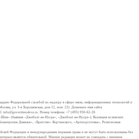
дано Федеральной службой по надзору в сфере связи, информационных технологий и
сква, ул. 3-я Хорошевская, дом 12, пом. 22). Доменное имя сайта
 info@govoritmoskva.ru. Номер телефона: +7 (495) 950-62-26
ш-Шам» (бывшая «Джабхат ан-Нусра», «Джебхат ан-Нусра»), Коалиция исламских
изантропик Дивижн», «Братство» Корчинского, «Артподготовка», Религиозная
ссийской Федерации и международными нормами права и не могут быть использованы без
материал является обязательной. Мнение редакции может не совпадать с мнением