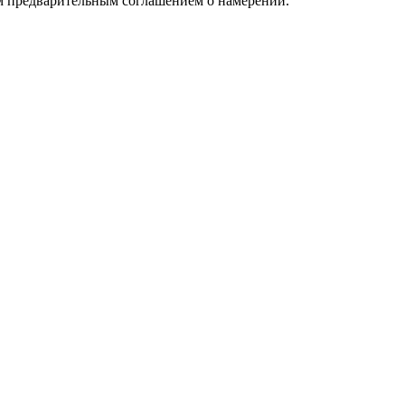
мым предварительным соглашением о намерении.