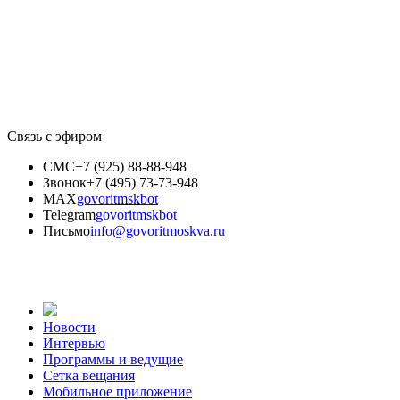
Связь с эфиром
СМС
+7 (925) 88-88-948
Звонок
+7 (495) 73-73-948
MAX
govoritmskbot
Telegram
govoritmskbot
Письмо
info@govoritmoskva.ru
Новости
Интервью
Программы и ведущие
Сетка вещания
Мобильное приложение