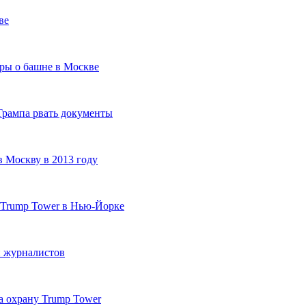
ве
оры о башне в Москве
Трампа рвать документы
в Москву в 2013 году
 Trump Tower в Нью-Йорке
 журналистов
а охрану Trump Tower