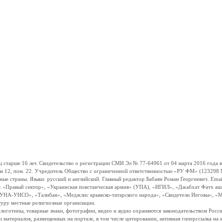
ше 16 лет. Свидетельство о регистрации СМИ Эл № 77-64961 от 04 марта 2016 года вы
ом 12, пом. 22. Учредитель Общество с ограниченной ответственностью «РУ ФМ» (123298 Мо
траны. Языки: русский и английский. Главный редактор Бабаян Роман Георгиевич. Email:
и: «Правый сектор», «Украинская повстанческая армия» (УПА), «ИГИЛ», «Джабхат Фатх а
«УНА-УНСО», «Талибан», «Меджлис крымско-татарского народа», «Свидетели Иеговы», «М
туру местные религиозные организации.
, логотипы, товарные знаки, фотографии, видео и аудио охраняются законодательством Ро
и материалов, размещенных на портале, в том числе цитировании, активная гиперссылка на 