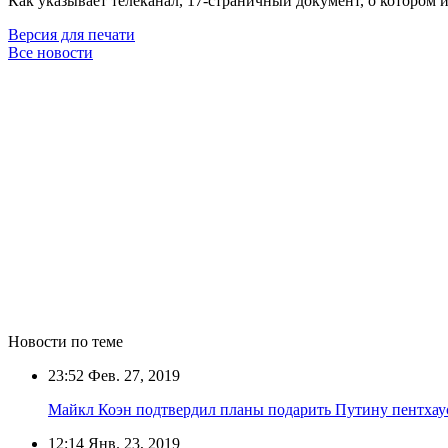
Как указывает телеканал, 17-страничный документ, о котором
Версия для печати
Все новости
Новости по теме
23:52
Фев. 27, 2019
Майкл Коэн подтвердил планы подарить Путину пентхау
12:14
Янв. 23, 2019