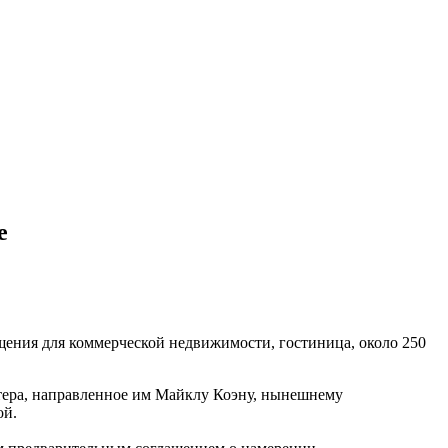
е
щения для коммерческой недвижимости, гостиница, около 250
тера, направленное им Майклу Коэну, нынешнему
ой.