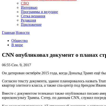
СВО
Интервью
Программы и ведущие
Сетка вещания
Редакция
Приложение
Главная
Новости
Общество
В мире
CNN опубликовал документ о планах ст
06:55
Сен. 9, 2017
Он датирован октябрём 2015 года, когда Дональд Трамп ещё был
Согласно тексту документа, здание планировалось назвать Tr
квартир элитного класса, а также спа-центр под брендом Иванк
Вместе с документом телеканал также опубликовал письмо ам
юрисконсульту Трампа. Сэтер, по данным CNN, служил посред