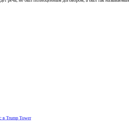
 идёт речь, не был полноценным договором, а был так называе
с в Trump Tower