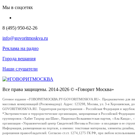
Мы в соцсетях
8 (495) 950-62-26
info@govoritmoskva.ru
Реклама на радио
Города вещания
Наши слушатели
Все права защищены. 2014-2026 © «Говорит Москва»
Сетевое издание «ГОВОРИТМОСКВА.РУ/GOVORITMOSKVA.RU». Предназначено для лиц стар
массовых коммуникаций (Роскомнадзор). Адрес: 123298, Москва, ул. 3-я Хорошевская, д
GOVORITMOSKVA.RU. Территория распространения – Российская Федерация и зарубежные с
*Экстремистские и террористические организации, запрещенные в Российской Федераци
группировок «Хайят Тахрир аш-Шам», Национал-Большевистская партия, «Аль-Каида», 
организация «Управленческий центр Свидетелей Иеговы в России» и входящие в ее струк
Информация, размещенная на портале, а именно: текстовые материалы, элементы дизайна
разрешения правообладателей. Согласно ст.ст. 1274,1275 ГК РФ, при любом использовани