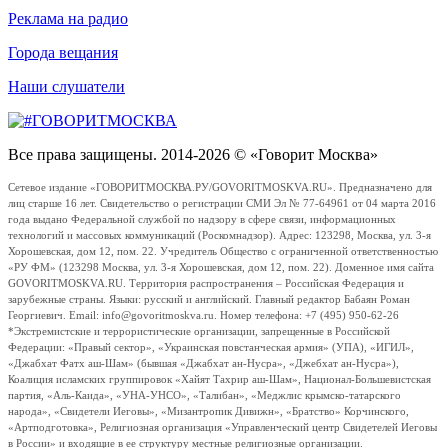
Реклама на радио
Города вещания
Наши слушатели
Все права защищены. 2014-2026 © «Говорит Москва»
Сетевое издание «ГОВОРИТМОСКВА.РУ/GOVORITMOSKVA.RU». Предназначено для
лиц старше 16 лет. Свидетельство о регистрации СМИ Эл № 77-64961 от 04 марта 2016
года выдано Федеральной службой по надзору в сфере связи, информационных
технологий и массовых коммуникаций (Роскомнадзор). Адрес: 123298, Москва, ул. 3-я
Хорошевская, дом 12, пом. 22. Учредитель Общество с ограниченной ответственностью
«РУ ФМ» (123298 Москва, ул. 3-я Хорошевская, дом 12, пом. 22). Доменное имя сайта
GOVORITMOSKVA.RU. Территория распространения – Российская Федерация и
зарубежные страны. Языки: русский и английский. Главный редактор Бабаян Роман
Георгиевич. Email: info@govoritmoskva.ru. Номер телефона: +7 (495) 950-62-26
*Экстремистские и террористические организации, запрещенные в Российской
Федерации: «Правый сектор», «Украинская повстанческая армия» (УПА), «ИГИЛ»,
«Джабхат Фатх аш-Шам» (бывшая «Джабхат ан-Нусра», «Джебхат ан-Нусра»),
Коалиция исламских группировок «Хайят Тахрир аш-Шам», Национал-Большевистская
партия, «Аль-Каида», «УНА-УНСО», «Талибан», «Меджлис крымско-татарского
народа», «Свидетели Иеговы», «Мизантропик Дивижн», «Братство» Корчинского,
«Артподготовка», Религиозная организация «Управленческий центр Свидетелей Иеговы
в России» и входящие в ее структуру местные религиозные организации.