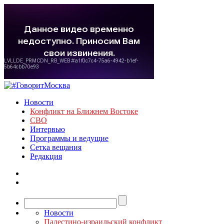
Новости
Конфликт на Ближнем Востоке
СВО
Интервью
Программы и ведущие
Сетка вещания
Редакция
Новости
Палестино-израильский конфликт