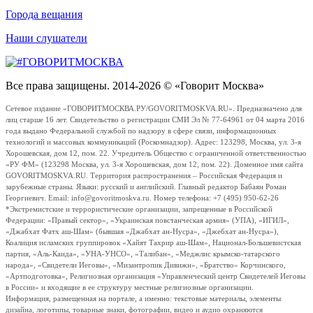
Города вещания
Наши слушатели
Все права защищены. 2014-2026 © «Говорит Москва»
Сетевое издание «ГОВОРИТМОСКВА.РУ/GOVORITMOSKVA.RU». Предназначено для
лиц старше 16 лет. Свидетельство о регистрации СМИ Эл № 77-64961 от 04 марта 2016
года выдано Федеральной службой по надзору в сфере связи, информационных
технологий и массовых коммуникаций (Роскомнадзор). Адрес: 123298, Москва, ул. 3-я
Хорошевская, дом 12, пом. 22. Учредитель Общество с ограниченной ответственностью
«РУ ФМ» (123298 Москва, ул. 3-я Хорошевская, дом 12, пом. 22). Доменное имя сайта
GOVORITMOSKVA.RU. Территория распространения – Российская Федерация и
зарубежные страны. Языки: русский и английский. Главный редактор Бабаян Роман
Георгиевич. Email: info@govoritmoskva.ru. Номер телефона: +7 (495) 950-62-26
*Экстремистские и террористические организации, запрещенные в Российской
Федерации: «Правый сектор», «Украинская повстанческая армия» (УПА), «ИГИЛ»,
«Джабхат Фатх аш-Шам» (бывшая «Джабхат ан-Нусра», «Джебхат ан-Нусра»),
Коалиция исламских группировок «Хайят Тахрир аш-Шам», Национал-Большевистская
партия, «Аль-Каида», «УНА-УНСО», «Талибан», «Меджлис крымско-татарского
народа», «Свидетели Иеговы», «Мизантропик Дивижн», «Братство» Корчинского,
«Артподготовка», Религиозная организация «Управленческий центр Свидетелей Иеговы
в России» и входящие в ее структуру местные религиозные организации.
Информация, размещенная на портале, а именно: текстовые материалы, элементы
дизайна, логотипы, товарные знаки, фотографии, видео и аудио охраняются