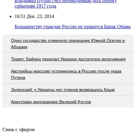
Владимир Путин счёл необходимым дать оценку
событиям 1917 года
16:51
Дек. 23, 2014
Большинству граждан России не нравится Барак Обама
Одно государство отменило признание Южной Осетии и
Абхазии
Трамп: Байден передал Украине достаточно вооружения
Австрийцы массово устремились в Россию после указа
Путина
Зеленский: у Украины нет планов возвращать Крым
Арестован миллиардер Валерий Кустов
Связь с эфиром