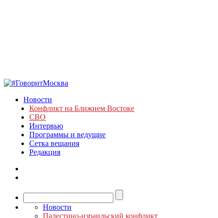
Новости
Конфликт на Ближнем Востоке
СВО
Интервью
Программы и ведущие
Сетка вещания
Редакция
Новости
Палестино-израильский конфликт