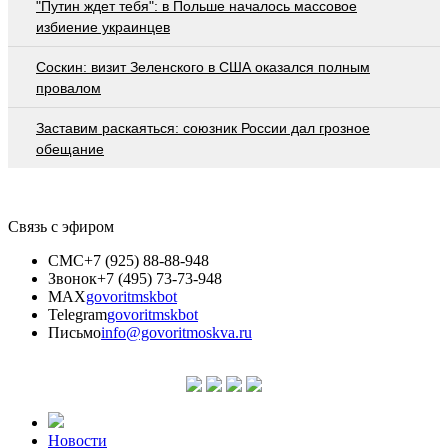
"Путин ждет тебя": в Польше началось массовое
избиение украинцев
Соскин: визит Зеленского в США оказался полным
провалом
Заставим раскаяться: союзник России дал грозное
обещание
Связь с эфиром
СМС
+7 (925) 88-88-948
Звонок
+7 (495) 73-73-948
MAX
govoritmskbot
Telegram
govoritmskbot
Письмо
info@govoritmoskva.ru
Новости