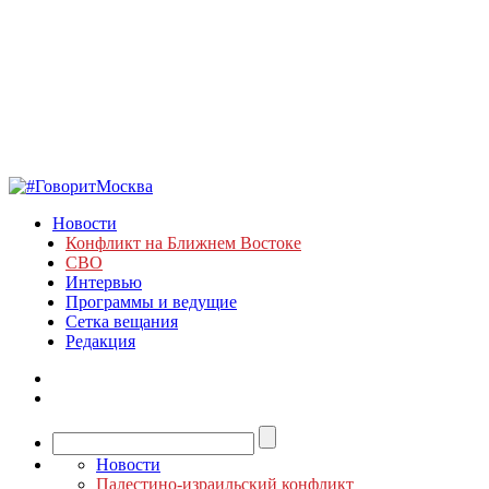
Новости
Конфликт на Ближнем Востоке
СВО
Интервью
Программы и ведущие
Сетка вещания
Редакция
Новости
Палестино-израильский конфликт