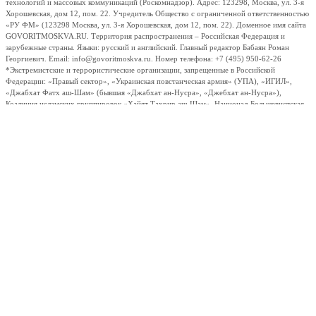
технологий и массовых коммуникаций (Роскомнадзор). Адрес: 123298, Москва, ул. 3-я
Хорошевская, дом 12, пом. 22. Учредитель Общество с ограниченной ответственностью
«РУ ФМ» (123298 Москва, ул. 3-я Хорошевская, дом 12, пом. 22). Доменное имя сайта
GOVORITMOSKVA.RU. Территория распространения – Российская Федерация и
зарубежные страны. Языки: русский и английский. Главный редактор Бабаян Роман
Георгиевич. Email: info@govoritmoskva.ru. Номер телефона: +7 (495) 950-62-26
*Экстремистские и террористические организации, запрещенные в Российской
Федерации: «Правый сектор», «Украинская повстанческая армия» (УПА), «ИГИЛ»,
«Джабхат Фатх аш-Шам» (бывшая «Джабхат ан-Нусра», «Джебхат ан-Нусра»),
Коалиция исламских группировок «Хайят Тахрир аш-Шам», Национал-Большевистская
партия, «Аль-Каида», «УНА-УНСО», «Талибан», «Меджлис крымско-татарского
народа», «Свидетели Иеговы», «Мизантропик Дивижн», «Братство» Корчинского,
«Артподготовка», Религиозная организация «Управленческий центр Свидетелей Иеговы
в России» и входящие в ее структуру местные религиозные организации.
Информация, размещенная на портале, а именно: текстовые материалы, элементы
дизайна, логотипы, товарные знаки, фотографии, видео и аудио охраняются
законодательством Российской Федерации и международными нормами права и не
могут быть использованы без разрешения правообладателей. Согласно ст.ст. 1274,1275
ГК РФ, при любом использовании материалов, размещенных на портале, в том числе
цитировании, активная гиперссылка на материал является обязательной. Мнение
редакции может не совпадать с мнением отдельных авторов и колумнистов.
Сообщение отправлено
play
pause
mute
unmute
max volume