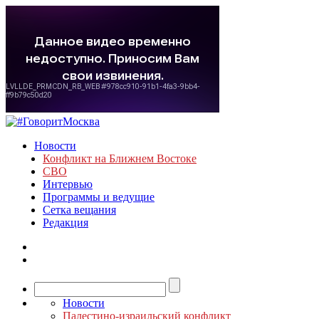
Новости
Конфликт на Ближнем Востоке
СВО
Интервью
Программы и ведущие
Сетка вещания
Редакция
Новости
Палестино-израильский конфликт