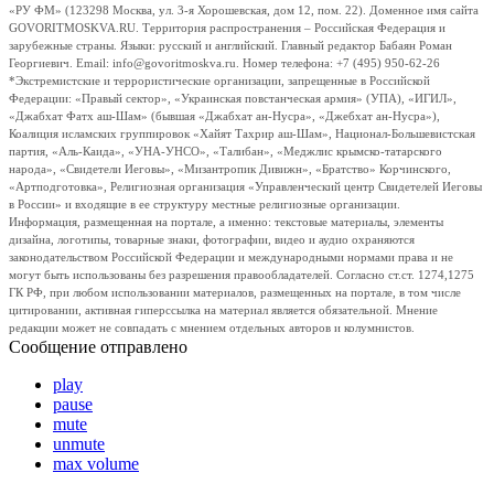
«РУ ФМ» (123298 Москва, ул. 3-я Хорошевская, дом 12, пом. 22). Доменное имя сайта
GOVORITMOSKVA.RU. Территория распространения – Российская Федерация и
зарубежные страны. Языки: русский и английский. Главный редактор Бабаян Роман
Георгиевич. Email: info@govoritmoskva.ru. Номер телефона: +7 (495) 950-62-26
*Экстремистские и террористические организации, запрещенные в Российской
Федерации: «Правый сектор», «Украинская повстанческая армия» (УПА), «ИГИЛ»,
«Джабхат Фатх аш-Шам» (бывшая «Джабхат ан-Нусра», «Джебхат ан-Нусра»),
Коалиция исламских группировок «Хайят Тахрир аш-Шам», Национал-Большевистская
партия, «Аль-Каида», «УНА-УНСО», «Талибан», «Меджлис крымско-татарского
народа», «Свидетели Иеговы», «Мизантропик Дивижн», «Братство» Корчинского,
«Артподготовка», Религиозная организация «Управленческий центр Свидетелей Иеговы
в России» и входящие в ее структуру местные религиозные организации.
Информация, размещенная на портале, а именно: текстовые материалы, элементы
дизайна, логотипы, товарные знаки, фотографии, видео и аудио охраняются
законодательством Российской Федерации и международными нормами права и не
могут быть использованы без разрешения правообладателей. Согласно ст.ст. 1274,1275
ГК РФ, при любом использовании материалов, размещенных на портале, в том числе
цитировании, активная гиперссылка на материал является обязательной. Мнение
редакции может не совпадать с мнением отдельных авторов и колумнистов.
Сообщение отправлено
play
pause
mute
unmute
max volume