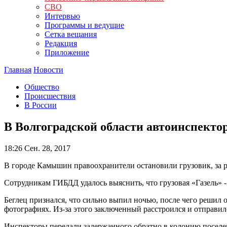
СВО
Интервью
Программы и ведущие
Сетка вещания
Редакция
Приложение
Главная
Новости
Общество
Происшествия
В России
В Волгоградской области автоинспект
18:26
Сен. 28, 2017
В городе Камышин правоохранители остановили грузовик, за р
Сотрудникам ГИБДД удалось выяснить, что грузовая «Газель» -
Беглец признался, что сильно выпил ночью, после чего решил о
фотографиях. Из-за этого заключенный расстроился и отправил
Инспекторы передали задержанного обратно в колонию поселе