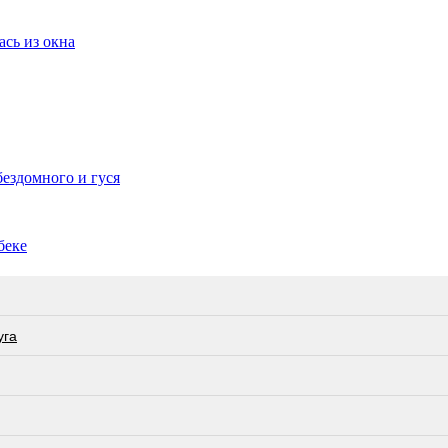
сь из окна
ездомного и гуся
беке
угa