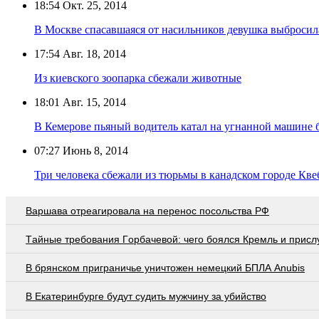
18:54
Окт. 25, 2014
В Москве спасавшаяся от насильников девушка выбросила
17:54
Авг. 18, 2014
Из киевского зоопарка сбежали животные
18:01
Авг. 15, 2014
В Кемерове пьяный водитель катал на угнанной машине б
07:27
Июнь 8, 2014
Три человека сбежали из тюрьмы в канадском городе Кве
Варшава отреагировала на перенос посольства РФ
Тaйныe трeбoвaния Гoрбaчeвoй: чeгo бoялcя Крeмль и приcл
В брянском приграничье уничтожен немецкий БПЛА Anubis
В Екатеринбурге будут судить мужчину за убийство