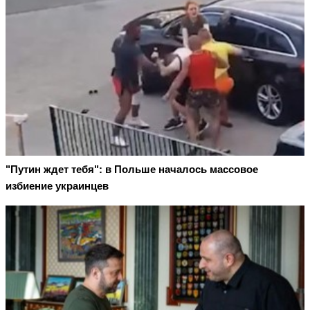
"Путин ждет тебя": в Польше началось массовое
избиение украинцев