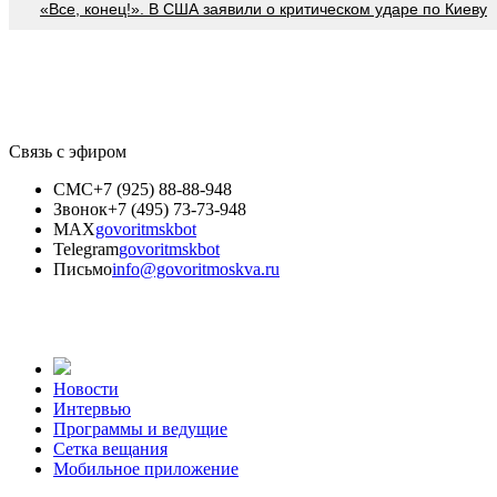
«Все, конец!». В США заявили о критическом ударе по Киеву
Связь с эфиром
СМС
+7 (925) 88-88-948
Звонок
+7 (495) 73-73-948
MAX
govoritmskbot
Telegram
govoritmskbot
Письмо
info@govoritmoskva.ru
Новости
Интервью
Программы и ведущие
Сетка вещания
Мобильное приложение