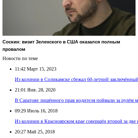
Соскин: визит Зеленского в США оказался полным
провалом
Новости по теме
11:42
Март 15, 2023
Из колонии в Соликамске сбежал 60-летний заключённы
21:01
Янв. 28, 2020
В Саратове лишённого прав водителя поймали за рулём 
09:29
Июль 16, 2018
Из колонии в Красноярском крае совершён второй за две 
20:27
Май 25, 2018