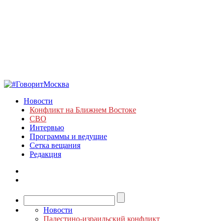
Новости
Конфликт на Ближнем Востоке
СВО
Интервью
Программы и ведущие
Сетка вещания
Редакция
Новости
Палестино-израильский конфликт