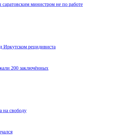
 саратовским министром не по работе
од Иркутском рецидивиста
ежали 200 заключённых
 на свободу
нчался