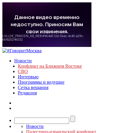
Новости
Конфликт на Ближнем Востоке
СВО
Интервью
Программы и ведущие
Сетка вещания
Редакция
Новости
Палестино-израильский конфликт