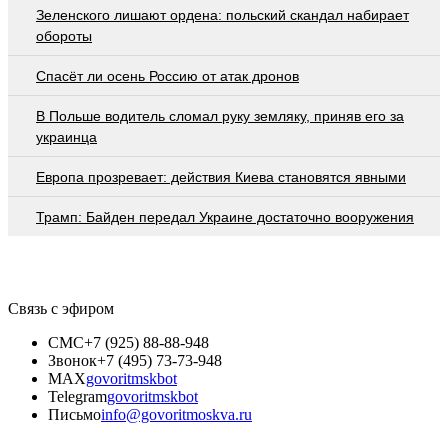
Зеленского лишают ордена: польский скандал набирает
обороты
Спасёт ли осень Россию от атак дронов
В Польше водитель сломал руку земляку, приняв его за
украинца
Европа прозревает: действия Киева становятся явными
Трамп: Байден передал Украине достаточно вооружения
Связь с эфиром
СМС
+7 (925) 88-88-948
Звонок
+7 (495) 73-73-948
MAX
govoritmskbot
Telegram
govoritmskbot
Письмо
info@govoritmoskva.ru