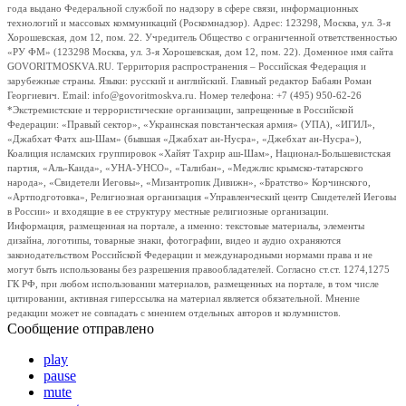
года выдано Федеральной службой по надзору в сфере связи, информационных
технологий и массовых коммуникаций (Роскомнадзор). Адрес: 123298, Москва, ул. 3-я
Хорошевская, дом 12, пом. 22. Учредитель Общество с ограниченной ответственностью
«РУ ФМ» (123298 Москва, ул. 3-я Хорошевская, дом 12, пом. 22). Доменное имя сайта
GOVORITMOSKVA.RU. Территория распространения – Российская Федерация и
зарубежные страны. Языки: русский и английский. Главный редактор Бабаян Роман
Георгиевич. Email: info@govoritmoskva.ru. Номер телефона: +7 (495) 950-62-26
*Экстремистские и террористические организации, запрещенные в Российской
Федерации: «Правый сектор», «Украинская повстанческая армия» (УПА), «ИГИЛ»,
«Джабхат Фатх аш-Шам» (бывшая «Джабхат ан-Нусра», «Джебхат ан-Нусра»),
Коалиция исламских группировок «Хайят Тахрир аш-Шам», Национал-Большевистская
партия, «Аль-Каида», «УНА-УНСО», «Талибан», «Меджлис крымско-татарского
народа», «Свидетели Иеговы», «Мизантропик Дивижн», «Братство» Корчинского,
«Артподготовка», Религиозная организация «Управленческий центр Свидетелей Иеговы
в России» и входящие в ее структуру местные религиозные организации.
Информация, размещенная на портале, а именно: текстовые материалы, элементы
дизайна, логотипы, товарные знаки, фотографии, видео и аудио охраняются
законодательством Российской Федерации и международными нормами права и не
могут быть использованы без разрешения правообладателей. Согласно ст.ст. 1274,1275
ГК РФ, при любом использовании материалов, размещенных на портале, в том числе
цитировании, активная гиперссылка на материал является обязательной. Мнение
редакции может не совпадать с мнением отдельных авторов и колумнистов.
Сообщение отправлено
play
pause
mute