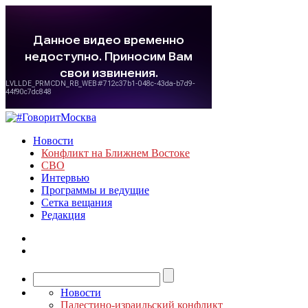
Новости
Конфликт на Ближнем Востоке
СВО
Интервью
Программы и ведущие
Сетка вещания
Редакция
Новости
Палестино-израильский конфликт