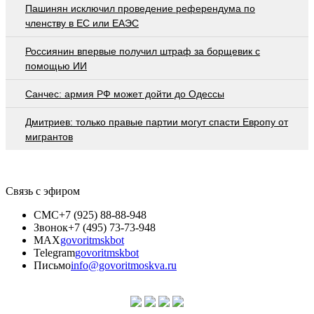
Пашинян исключил проведение референдума по
членству в ЕС или ЕАЭС
Россиянин впервые получил штраф за борщевик с
помощью ИИ
Санчес: армия РФ может дойти до Одессы
Дмитриев: только правые партии могут спасти Европу от
мигрантов
Связь с эфиром
СМС
+7 (925) 88-88-948
Звонок
+7 (495) 73-73-948
MAX
govoritmskbot
Telegram
govoritmskbot
Письмо
info@govoritmoskva.ru