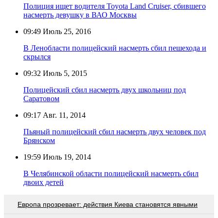
Полиция ищет водителя Toyota Land Cruiser, сбившего
насмерть девушку в ВАО Москвы
09:49
Июль 25, 2016
В Ленобласти полицейский насмерть сбил пешехода и
скрылся
09:32
Июль 5, 2015
Полицейский сбил насмерть двух школьниц под
Саратовом
09:17
Авг. 11, 2014
Пьяный полицейский сбил насмерть двух человек под
Брянском
19:59
Июль 19, 2014
В Челябинской области полицейский насмерть сбил
двоих детей
Европа прозревает: действия Киева становятся явными