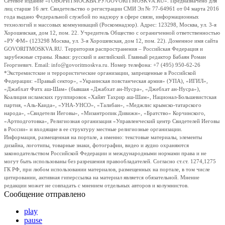
Сетевое издание «ГОВОРИТМОСКВА.РУ/GOVORITMOSKVA.RU». Предназначено для
лиц старше 16 лет. Свидетельство о регистрации СМИ Эл № 77-64961 от 04 марта 2016
года выдано Федеральной службой по надзору в сфере связи, информационных
технологий и массовых коммуникаций (Роскомнадзор). Адрес: 123298, Москва, ул. 3-я
Хорошевская, дом 12, пом. 22. Учредитель Общество с ограниченной ответственностью
«РУ ФМ» (123298 Москва, ул. 3-я Хорошевская, дом 12, пом. 22). Доменное имя сайта
GOVORITMOSKVA.RU. Территория распространения – Российская Федерация и
зарубежные страны. Языки: русский и английский. Главный редактор Бабаян Роман
Георгиевич. Email: info@govoritmoskva.ru. Номер телефона: +7 (495) 950-62-26
*Экстремистские и террористические организации, запрещенные в Российской
Федерации: «Правый сектор», «Украинская повстанческая армия» (УПА), «ИГИЛ»,
«Джабхат Фатх аш-Шам» (бывшая «Джабхат ан-Нусра», «Джебхат ан-Нусра»),
Коалиция исламских группировок «Хайят Тахрир аш-Шам», Национал-Большевистская
партия, «Аль-Каида», «УНА-УНСО», «Талибан», «Меджлис крымско-татарского
народа», «Свидетели Иеговы», «Мизантропик Дивижн», «Братство» Корчинского,
«Артподготовка», Религиозная организация «Управленческий центр Свидетелей Иеговы
в России» и входящие в ее структуру местные религиозные организации.
Информация, размещенная на портале, а именно: текстовые материалы, элементы
дизайна, логотипы, товарные знаки, фотографии, видео и аудио охраняются
законодательством Российской Федерации и международными нормами права и не
могут быть использованы без разрешения правообладателей. Согласно ст.ст. 1274,1275
ГК РФ, при любом использовании материалов, размещенных на портале, в том числе
цитировании, активная гиперссылка на материал является обязательной. Мнение
редакции может не совпадать с мнением отдельных авторов и колумнистов.
Сообщение отправлено
play
pause