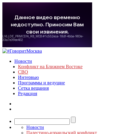
Новости
Конфликт на Ближнем Востоке
СВО
Интервью
Программы и ведущие
Сетка вещания
Редакция
Новости
Палестино-израильский конфликт