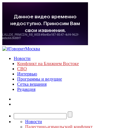
Новости
Конфликт на Ближнем Востоке
СВО
Интервью
Программы и ведущие
Сетка вещания
Редакция
Новости
Палестино-израильский конфликт