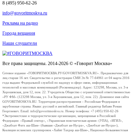
8 (495) 950-62-26
info@govoritmoskva.ru
Реклама на радио
Города вещания
Наши слушатели
Все права защищены. 2014-2026 © «Говорит Москва»
Сетевое издание «ГОВОРИТМОСКВА.РУ/GOVORITMOSKVA.RU». Предназначено для
лиц старше 16 лет. Свидетельство о регистрации СМИ Эл № 77-64961 от 04 марта 2016
года выдано Федеральной службой по надзору в сфере связи, информационных
технологий и массовых коммуникаций (Роскомнадзор). Адрес: 123298, Москва, ул. 3-я
Хорошевская, дом 12, пом. 22. Учредитель Общество с ограниченной ответственностью
«РУ ФМ» (123298 Москва, ул. 3-я Хорошевская, дом 12, пом. 22). Доменное имя сайта
GOVORITMOSKVA.RU. Территория распространения – Российская Федерация и
зарубежные страны. Языки: русский и английский. Главный редактор Бабаян Роман
Георгиевич. Email: info@govoritmoskva.ru. Номер телефона: +7 (495) 950-62-26
*Экстремистские и террористические организации, запрещенные в Российской
Федерации: «Правый сектор», «Украинская повстанческая армия» (УПА), «ИГИЛ»,
«Джабхат Фатх аш-Шам» (бывшая «Джабхат ан-Нусра», «Джебхат ан-Нусра»),
Коалиция исламских группировок «Хайят Тахрир аш-Шам», Национал-Большевистская