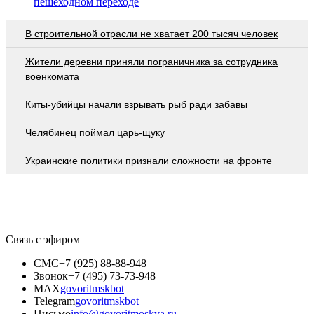
пешеходном переходе
В строительной отрасли не хватает 200 тысяч человек
Жители деревни приняли пограничника за сотрудника
военкомата
Киты-убийцы начали взрывать рыб ради забавы
Челябинец поймал царь-щуку
Украинские политики признали сложности на фронте
Связь с эфиром
СМС
+7 (925) 88-88-948
Звонок
+7 (495) 73-73-948
MAX
govoritmskbot
Telegram
govoritmskbot
Письмо
info@govoritmoskva.ru