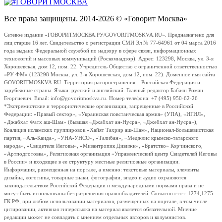
Все права защищены. 2014-2026 © «Говорит Москва»
Сетевое издание «ГОВОРИТМОСКВА.РУ/GOVORITMOSKVA.RU». Предназначено для
лиц старше 16 лет. Свидетельство о регистрации СМИ Эл № 77-64961 от 04 марта 2016
года выдано Федеральной службой по надзору в сфере связи, информационных
технологий и массовых коммуникаций (Роскомнадзор). Адрес: 123298, Москва, ул. 3-я
Хорошевская, дом 12, пом. 22. Учредитель Общество с ограниченной ответственностью
«РУ ФМ» (123298 Москва, ул. 3-я Хорошевская, дом 12, пом. 22). Доменное имя сайта
GOVORITMOSKVA.RU. Территория распространения – Российская Федерация и
зарубежные страны. Языки: русский и английский. Главный редактор Бабаян Роман
Георгиевич. Email: info@govoritmoskva.ru. Номер телефона: +7 (495) 950-62-26
*Экстремистские и террористические организации, запрещенные в Российской
Федерации: «Правый сектор», «Украинская повстанческая армия» (УПА), «ИГИЛ»,
«Джабхат Фатх аш-Шам» (бывшая «Джабхат ан-Нусра», «Джебхат ан-Нусра»),
Коалиция исламских группировок «Хайят Тахрир аш-Шам», Национал-Большевистская
партия, «Аль-Каида», «УНА-УНСО», «Талибан», «Меджлис крымско-татарского
народа», «Свидетели Иеговы», «Мизантропик Дивижн», «Братство» Корчинского,
«Артподготовка», Религиозная организация «Управленческий центр Свидетелей Иеговы
в России» и входящие в ее структуру местные религиозные организации.
Информация, размещенная на портале, а именно: текстовые материалы, элементы
дизайна, логотипы, товарные знаки, фотографии, видео и аудио охраняются
законодательством Российской Федерации и международными нормами права и не
могут быть использованы без разрешения правообладателей. Согласно ст.ст. 1274,1275
ГК РФ, при любом использовании материалов, размещенных на портале, в том числе
цитировании, активная гиперссылка на материал является обязательной. Мнение
редакции может не совпадать с мнением отдельных авторов и колумнистов.