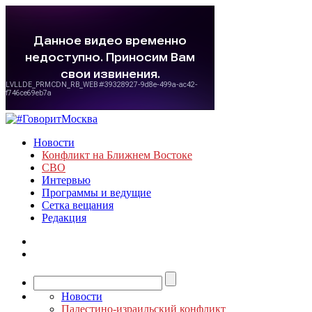
Новости
Конфликт на Ближнем Востоке
СВО
Интервью
Программы и ведущие
Сетка вещания
Редакция
Новости
Палестино-израильский конфликт