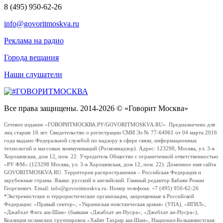
8 (495) 950-62-26
info@govoritmoskva.ru
Реклама на радио
Города вещания
Наши слушатели
Все права защищены. 2014-2026 © «Говорит Москва»
Сетевое издание «ГОВОРИТМОСКВА.РУ/GOVORITMOSKVA.RU». Предназначено для
лиц старше 16 лет. Свидетельство о регистрации СМИ Эл № 77-64961 от 04 марта 2016
года выдано Федеральной службой по надзору в сфере связи, информационных
технологий и массовых коммуникаций (Роскомнадзор). Адрес: 123298, Москва, ул. 3-я
Хорошевская, дом 12, пом. 22. Учредитель Общество с ограниченной ответственностью
«РУ ФМ» (123298 Москва, ул. 3-я Хорошевская, дом 12, пом. 22). Доменное имя сайта
GOVORITMOSKVA.RU. Территория распространения – Российская Федерация и
зарубежные страны. Языки: русский и английский. Главный редактор Бабаян Роман
Георгиевич. Email: info@govoritmoskva.ru. Номер телефона: +7 (495) 950-62-26
*Экстремистские и террористические организации, запрещенные в Российской
Федерации: «Правый сектор», «Украинская повстанческая армия» (УПА), «ИГИЛ»,
«Джабхат Фатх аш-Шам» (бывшая «Джабхат ан-Нусра», «Джебхат ан-Нусра»),
Коалиция исламских группировок «Хайят Тахрир аш-Шам», Национал-Большевистская