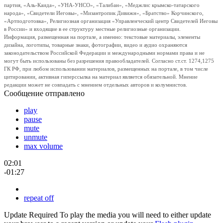
партия, «Аль-Каида», «УНА-УНСО», «Талибан», «Меджлис крымско-татарского
народа», «Свидетели Иеговы», «Мизантропик Дивижн», «Братство» Корчинского,
«Артподготовка», Религиозная организация «Управленческий центр Свидетелей Иеговы
в России» и входящие в ее структуру местные религиозные организации.
Информация, размещенная на портале, а именно: текстовые материалы, элементы
дизайна, логотипы, товарные знаки, фотографии, видео и аудио охраняются
законодательством Российской Федерации и международными нормами права и не
могут быть использованы без разрешения правообладателей. Согласно ст.ст. 1274,1275
ГК РФ, при любом использовании материалов, размещенных на портале, в том числе
цитировании, активная гиперссылка на материал является обязательной. Мнение
редакции может не совпадать с мнением отдельных авторов и колумнистов.
Сообщение отправлено
play
pause
mute
unmute
max volume
02:01
-01:27
repeat off
Update Required
To play the media you will need to either update