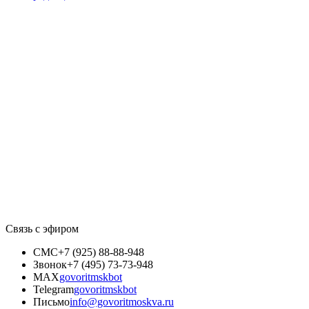
Связь с эфиром
СМС
+7 (925) 88-88-948
Звонок
+7 (495) 73-73-948
MAX
govoritmskbot
Telegram
govoritmskbot
Письмо
info@govoritmoskva.ru