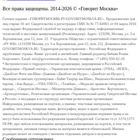
Все права защищены. 2014-2026 © «Говорит Москва»
Сетевое издание «ГОВОРИТМОСКВА.РУ/GOVORITMOSKVA.RU». Предназначено для
лиц старше 16 лет. Свидетельство о регистрации СМИ Эл № 77-64961 от 04 марта 2016
года выдано Федеральной службой по надзору в сфере связи, информационных
технологий и массовых коммуникаций (Роскомнадзор). Адрес: 123298, Москва, ул. 3-я
Хорошевская, дом 12, пом. 22. Учредитель Общество с ограниченной ответственностью
«РУ ФМ» (123298 Москва, ул. 3-я Хорошевская, дом 12, пом. 22). Доменное имя сайта
GOVORITMOSKVA.RU. Территория распространения – Российская Федерация и
зарубежные страны. Языки: русский и английский. Главный редактор Бабаян Роман
Георгиевич. Email: info@govoritmoskva.ru. Номер телефона: +7 (495) 950-62-26
*Экстремистские и террористические организации, запрещенные в Российской
Федерации: «Правый сектор», «Украинская повстанческая армия» (УПА), «ИГИЛ»,
«Джабхат Фатх аш-Шам» (бывшая «Джабхат ан-Нусра», «Джебхат ан-Нусра»),
Коалиция исламских группировок «Хайят Тахрир аш-Шам», Национал-Большевистская
партия, «Аль-Каида», «УНА-УНСО», «Талибан», «Меджлис крымско-татарского
народа», «Свидетели Иеговы», «Мизантропик Дивижн», «Братство» Корчинского,
«Артподготовка», Религиозная организация «Управленческий центр Свидетелей Иеговы
в России» и входящие в ее структуру местные религиозные организации.
Информация, размещенная на портале, а именно: текстовые материалы, элементы
дизайна, логотипы, товарные знаки, фотографии, видео и аудио охраняются
законодательством Российской Федерации и международными нормами права и не
могут быть использованы без разрешения правообладателей. Согласно ст.ст. 1274,1275
ГК РФ, при любом использовании материалов, размещенных на портале, в том числе
цитировании, активная гиперссылка на материал является обязательной. Мнение
редакции может не совпадать с мнением отдельных авторов и колумнистов.
Сообщение отправлено