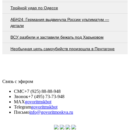
Тройной удар по Одессe
АБН24: Германия выдвинула России ультиматум —
детали
ВСУ разбили и заставили бежать под Харьковом
Необычная цепь самоубийств произошла в Пентагоне
Связь с эфиром
СМС
+7 (925) 88-88-948
Звонок
+7 (495) 73-73-948
MAX
govoritmskbot
Telegram
govoritmskbot
Письмо
info@govoritmoskva.ru