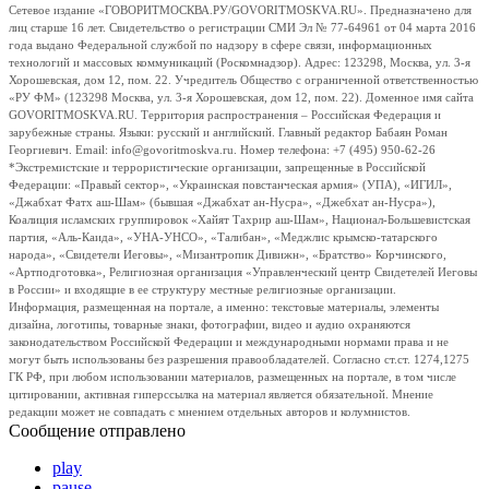
Сетевое издание «ГОВОРИТМОСКВА.РУ/GOVORITMOSKVA.RU». Предназначено для
лиц старше 16 лет. Свидетельство о регистрации СМИ Эл № 77-64961 от 04 марта 2016
года выдано Федеральной службой по надзору в сфере связи, информационных
технологий и массовых коммуникаций (Роскомнадзор). Адрес: 123298, Москва, ул. 3-я
Хорошевская, дом 12, пом. 22. Учредитель Общество с ограниченной ответственностью
«РУ ФМ» (123298 Москва, ул. 3-я Хорошевская, дом 12, пом. 22). Доменное имя сайта
GOVORITMOSKVA.RU. Территория распространения – Российская Федерация и
зарубежные страны. Языки: русский и английский. Главный редактор Бабаян Роман
Георгиевич. Email: info@govoritmoskva.ru. Номер телефона: +7 (495) 950-62-26
*Экстремистские и террористические организации, запрещенные в Российской
Федерации: «Правый сектор», «Украинская повстанческая армия» (УПА), «ИГИЛ»,
«Джабхат Фатх аш-Шам» (бывшая «Джабхат ан-Нусра», «Джебхат ан-Нусра»),
Коалиция исламских группировок «Хайят Тахрир аш-Шам», Национал-Большевистская
партия, «Аль-Каида», «УНА-УНСО», «Талибан», «Меджлис крымско-татарского
народа», «Свидетели Иеговы», «Мизантропик Дивижн», «Братство» Корчинского,
«Артподготовка», Религиозная организация «Управленческий центр Свидетелей Иеговы
в России» и входящие в ее структуру местные религиозные организации.
Информация, размещенная на портале, а именно: текстовые материалы, элементы
дизайна, логотипы, товарные знаки, фотографии, видео и аудио охраняются
законодательством Российской Федерации и международными нормами права и не
могут быть использованы без разрешения правообладателей. Согласно ст.ст. 1274,1275
ГК РФ, при любом использовании материалов, размещенных на портале, в том числе
цитировании, активная гиперссылка на материал является обязательной. Мнение
редакции может не совпадать с мнением отдельных авторов и колумнистов.
Сообщение отправлено
play
pause