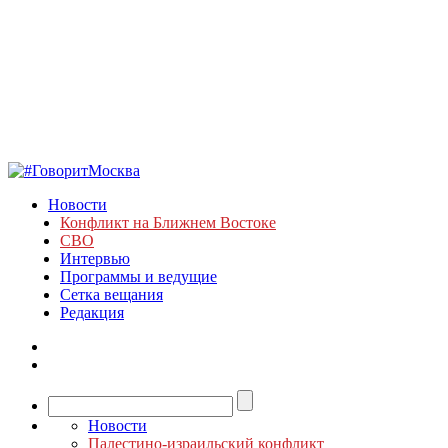
Новости
Конфликт на Ближнем Востоке
СВО
Интервью
Программы и ведущие
Сетка вещания
Редакция
Новости
Палестино-израильский конфликт