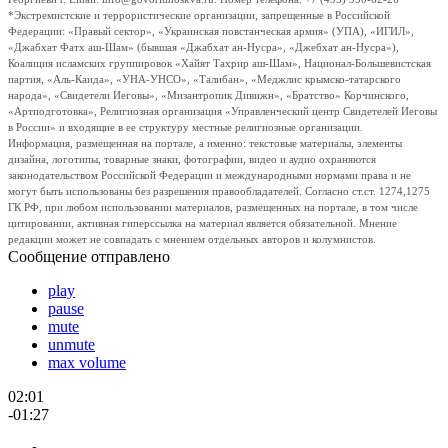
*Экстремистские и террористические организации, запрещенные в Российской
Федерации: «Правый сектор», «Украинская повстанческая армия» (УПА), «ИГИЛ»,
«Джабхат Фатх аш-Шам» (бывшая «Джабхат ан-Нусра», «Джебхат ан-Нусра»),
Коалиция исламских группировок «Хайят Тахрир аш-Шам», Национал-Большевистская
партия, «Аль-Каида», «УНА-УНСО», «Талибан», «Меджлис крымско-татарского
народа», «Свидетели Иеговы», «Мизантропик Дивижн», «Братство» Корчинского,
«Артподготовка», Религиозная организация «Управленческий центр Свидетелей Иеговы
в России» и входящие в ее структуру местные религиозные организации.
Информация, размещенная на портале, а именно: текстовые материалы, элементы
дизайна, логотипы, товарные знаки, фотографии, видео и аудио охраняются
законодательством Российской Федерации и международными нормами права и не
могут быть использованы без разрешения правообладателей. Согласно ст.ст. 1274,1275
ГК РФ, при любом использовании материалов, размещенных на портале, в том числе
цитировании, активная гиперссылка на материал является обязательной. Мнение
редакции может не совпадать с мнением отдельных авторов и колумнистов.
Сообщение отправлено
play
pause
mute
unmute
max volume
02:01
-01:27