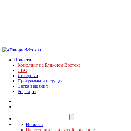
Новости
Конфликт на Ближнем Востоке
СВО
Интервью
Программы и ведущие
Сетка вещания
Редакция
Новости
Палестино-израильский конфликт