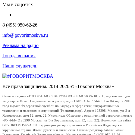
Мы в соцсетях
8 (495) 950-62-26
info@govoritmoskva.ru
Реклама на радио
Города вещания
Наши слушатели
Все права защищены. 2014-2026 © «Говорит Москва»
Сетевое издание «ГОВОРИТМОСКВА.РУ/GOVORITMOSKVA.RU». Предназначено для
лиц старше 16 лет. Свидетельство о регистрации СМИ Эл № 77-64961 от 04 марта 2016
года выдано Федеральной службой по надзору в сфере связи, информационных
технологий и массовых коммуникаций (Роскомнадзор). Адрес: 123298, Москва, ул. 3-я
Хорошевская, дом 12, пом. 22. Учредитель Общество с ограниченной ответственностью
«РУ ФМ» (123298 Москва, ул. 3-я Хорошевская, дом 12, пом. 22). Доменное имя сайта
GOVORITMOSKVA.RU. Территория распространения – Российская Федерация и
зарубежные страны. Языки: русский и английский. Главный редактор Бабаян Роман
Георгиевич. Email: info@govoritmoskva.ru. Номер телефона: +7 (495) 950-62-26