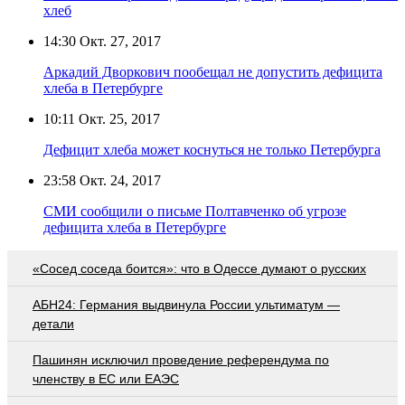
хлеб
14:30
Окт. 27, 2017
Аркадий Дворкович пообещал не допустить дефицита
хлеба в Петербурге
10:11
Окт. 25, 2017
Дефицит хлеба может коснуться не только Петербурга
23:58
Окт. 24, 2017
СМИ сообщили о письме Полтавченко об угрозе
дефицита хлеба в Петербурге
«Сосед соседа боится»: что в Одессе думают о русских
АБН24: Германия выдвинула России ультиматум —
детали
Пашинян исключил проведение референдума по
членству в ЕС или ЕАЭС