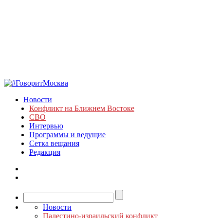
Новости
Конфликт на Ближнем Востоке
СВО
Интервью
Программы и ведущие
Сетка вещания
Редакция
Новости
Палестино-израильский конфликт