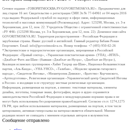
Сетевое издание «ГОВОРИТМОСКВА.РУ/GOVORITMOSKVA.RU». Предназначено для
лиц старше 16 лет. Свидетельство о регистрации СМИ Эл № 77-64961 от 04 марта 2016
года выдано Федеральной службой по надзору в сфере связи, информационных
технологий и массовых коммуникаций (Роскомнадзор). Адрес: 123298, Москва, ул. 3-я
Хорошевская, дом 12, пом. 22. Учредитель Общество с ограниченной ответственностью
«РУ ФМ» (123298 Москва, ул. 3-я Хорошевская, дом 12, пом. 22). Доменное имя сайта
GOVORITMOSKVA.RU. Территория распространения – Российская Федерация и
зарубежные страны. Языки: русский и английский. Главный редактор Бабаян Роман
Георгиевич. Email: info@govoritmoskva.ru. Номер телефона: +7 (495) 950-62-26
*Экстремистские и террористические организации, запрещенные в Российской
Федерации: «Правый сектор», «Украинская повстанческая армия» (УПА), «ИГИЛ»,
«Джабхат Фатх аш-Шам» (бывшая «Джабхат ан-Нусра», «Джебхат ан-Нусра»),
Коалиция исламских группировок «Хайят Тахрир аш-Шам», Национал-Большевистская
партия, «Аль-Каида», «УНА-УНСО», «Талибан», «Меджлис крымско-татарского
народа», «Свидетели Иеговы», «Мизантропик Дивижн», «Братство» Корчинского,
«Артподготовка», Религиозная организация «Управленческий центр Свидетелей Иеговы
в России» и входящие в ее структуру местные религиозные организации.
Информация, размещенная на портале, а именно: текстовые материалы, элементы
дизайна, логотипы, товарные знаки, фотографии, видео и аудио охраняются
законодательством Российской Федерации и международными нормами права и не
могут быть использованы без разрешения правообладателей. Согласно ст.ст. 1274,1275
ГК РФ, при любом использовании материалов, размещенных на портале, в том числе
цитировании, активная гиперссылка на материал является обязательной. Мнение
редакции может не совпадать с мнением отдельных авторов и колумнистов.
Сообщение отправлено