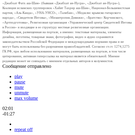
«Джабхат Фатх аш-Шам» (бывшая «Джабхат ан-Нусра», «Джебхат ан-Нусра»),
Коалиция исламских группировок «Хайят Тахрир аш-Шам», Национал-Большевистская
партия, «Аль-Каида», «УНА-УНСО», «Талибан», «Меджлис крымско-татарского
народа», «Свидетели Иеговы», «Мизантропик Дивижн», «Братство» Корчинского,
«Артподготовка», Религиозная организация «Управленческий центр Свидетелей Иеговы
в России» и входящие в ее структуру местные религиозные организации.
Информация, размещенная на портале, а именно: текстовые материалы, элементы
дизайна, логотипы, товарные знаки, фотографии, видео и аудио охраняются
законодательством Российской Федерации и международными нормами права и не
могут быть использованы без разрешения правообладателей. Согласно ст.ст. 1274,1275
ГК РФ, при любом использовании материалов, размещенных на портале, в том числе
цитировании, активная гиперссылка на материал является обязательной. Мнение
редакции может не совпадать с мнением отдельных авторов и колумнистов.
Сообщение отправлено
play
pause
mute
unmute
max volume
02:01
-01:27
repeat off