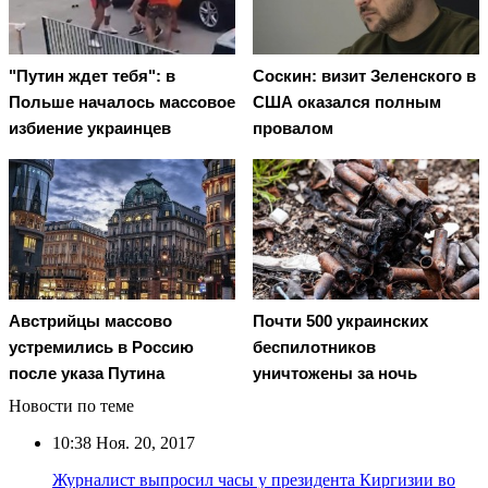
"Путин ждет тебя": в
Соскин: визит Зеленского в
Польше началось массовое
США оказался полным
избиение украинцев
провалом
Австрийцы массово
Почти 500 украинских
устремились в Россию
беспилотников
после указа Путина
уничтожены за ночь
Новости по теме
10:38
Ноя. 20, 2017
Журналист выпросил часы у президента Киргизии во