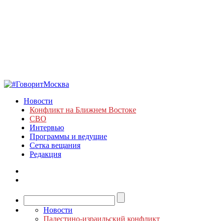
Новости
Конфликт на Ближнем Востоке
СВО
Интервью
Программы и ведущие
Сетка вещания
Редакция
Новости
Палестино-израильский конфликт