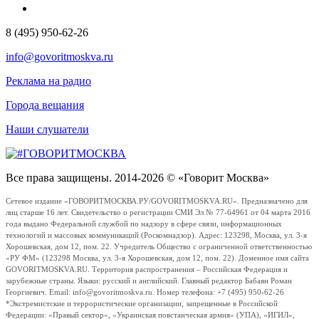
8 (495) 950-62-26
info@govoritmoskva.ru
Реклама на радио
Города вещания
Наши слушатели
Все права защищены. 2014-2026 © «Говорит Москва»
Сетевое издание «ГОВОРИТМОСКВА.РУ/GOVORITMOSKVA.RU». Предназначено для
лиц старше 16 лет. Свидетельство о регистрации СМИ Эл № 77-64961 от 04 марта 2016
года выдано Федеральной службой по надзору в сфере связи, информационных
технологий и массовых коммуникаций (Роскомнадзор). Адрес: 123298, Москва, ул. 3-я
Хорошевская, дом 12, пом. 22. Учредитель Общество с ограниченной ответственностью
«РУ ФМ» (123298 Москва, ул. 3-я Хорошевская, дом 12, пом. 22). Доменное имя сайта
GOVORITMOSKVA.RU. Территория распространения – Российская Федерация и
зарубежные страны. Языки: русский и английский. Главный редактор Бабаян Роман
Георгиевич. Email: info@govoritmoskva.ru. Номер телефона: +7 (495) 950-62-26
*Экстремистские и террористические организации, запрещенные в Российской
Федерации: «Правый сектор», «Украинская повстанческая армия» (УПА), «ИГИЛ»,