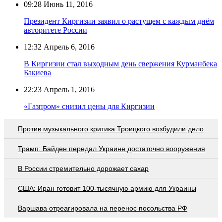
09:28
Июнь 11, 2016
Президент Киргизии заявил о растущем с каждым днём
авторитете России
12:32
Апрель 6, 2016
В Киргизии стал выходным день свержения Курманбека
Бакиева
22:23
Апрель 1, 2016
«Газпром» снизил цены для Киргизии
Против музыкального критика Троицкого возбудили дело
Трамп: Байден передал Украине достаточно вооружения
В России стремительно дорожает сахар
США: Иран готовит 100-тысячную армию для Украины
Варшава отреагировала на перенос посольства РФ