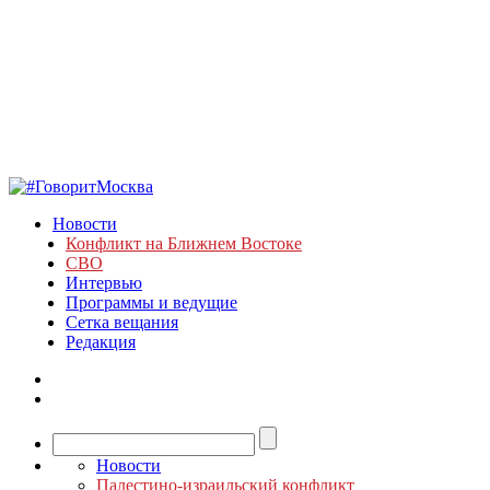
Новости
Конфликт на Ближнем Востоке
СВО
Интервью
Программы и ведущие
Сетка вещания
Редакция
Новости
Палестино-израильский конфликт