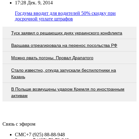
17:28
Дек. 9, 2014
Госдума вводит для водителей 50% скидку при
досрочной уплате штрафов
Туск заявил о решающих днях украинского конфликта
Варшава отреагировала на перенос посольства РФ
Можно рвать погоны. Провал Драпатого
Стало известно, откуда запускали беспилотники на
Казань
В Польше возмущены ударом Кремля по иностранным
активам
Связь с эфиром
СМС
+7 (925) 88-88-948