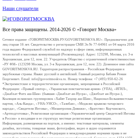
Наши слушатели
Все права защищены. 2014-2026 © «Говорит Москва»
Сетевое издание «ГОВОРИТМОСКВА.РУ/GOVORITMOSKVA.RU». Предназначено для
лиц старше 16 лет. Свидетельство о регистрации СМИ Эл № 77-64961 от 04 марта 2016
года выдано Федеральной службой по надзору в сфере связи, информационных
технологий и массовых коммуникаций (Роскомнадзор). Адрес: 123298, Москва, ул. 3-я
Хорошевская, дом 12, пом. 22. Учредитель Общество с ограниченной ответственностью
«РУ ФМ» (123298 Москва, ул. 3-я Хорошевская, дом 12, пом. 22). Доменное имя сайта
GOVORITMOSKVA.RU. Территория распространения – Российская Федерация и
зарубежные страны. Языки: русский и английский. Главный редактор Бабаян Роман
Георгиевич. Email: info@govoritmoskva.ru. Номер телефона: +7 (495) 950-62-26
*Экстремистские и террористические организации, запрещенные в Российской
Федерации: «Правый сектор», «Украинская повстанческая армия» (УПА), «ИГИЛ»,
«Джабхат Фатх аш-Шам» (бывшая «Джабхат ан-Нусра», «Джебхат ан-Нусра»),
Коалиция исламских группировок «Хайят Тахрир аш-Шам», Национал-Большевистская
партия, «Аль-Каида», «УНА-УНСО», «Талибан», «Меджлис крымско-татарского
народа», «Свидетели Иеговы», «Мизантропик Дивижн», «Братство» Корчинского,
«Артподготовка», Религиозная организация «Управленческий центр Свидетелей Иеговы
в России» и входящие в ее структуру местные религиозные организации.
Информация, размещенная на портале, а именно: текстовые материалы, элементы
дизайна, логотипы, товарные знаки, фотографии, видео и аудио охраняются
законодательством Российской Федерации и международными нормами права и не