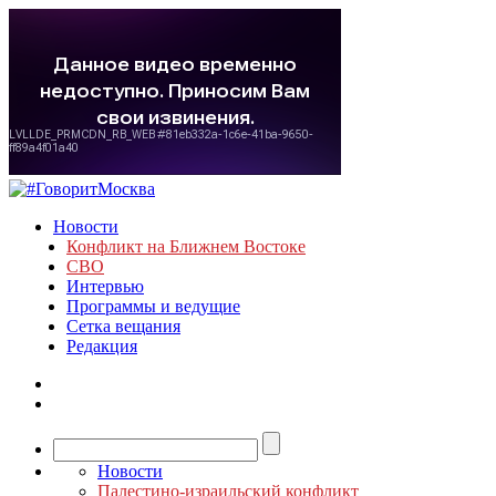
Новости
Конфликт на Ближнем Востоке
СВО
Интервью
Программы и ведущие
Сетка вещания
Редакция
Новости
Палестино-израильский конфликт