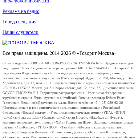
info@govoritmoskva.ru
Реклама на радио
Города вещания
Наши слушатели
Все права защищены. 2014-2026 © «Говорит Москва»
Сетевое издание «ГОВОРИТМОСКВА.РУ/GOVORITMOSKVA.RU». Предназначено для
лиц старше 16 лет. Свидетельство о регистрации СМИ Эл № 77-64961 от 04 марта 2016
года выдано Федеральной службой по надзору в сфере связи, информационных
технологий и массовых коммуникаций (Роскомнадзор). Адрес: 123298, Москва, ул. 3-я
Хорошевская, дом 12, пом. 22. Учредитель Общество с ограниченной ответственностью
«РУ ФМ» (123298 Москва, ул. 3-я Хорошевская, дом 12, пом. 22). Доменное имя сайта
GOVORITMOSKVA.RU. Территория распространения – Российская Федерация и
зарубежные страны. Языки: русский и английский. Главный редактор Бабаян Роман
Георгиевич. Email: info@govoritmoskva.ru. Номер телефона: +7 (495) 950-62-26
*Экстремистские и террористические организации, запрещенные в Российской
Федерации: «Правый сектор», «Украинская повстанческая армия» (УПА), «ИГИЛ»,
«Джабхат Фатх аш-Шам» (бывшая «Джабхат ан-Нусра», «Джебхат ан-Нусра»),
Коалиция исламских группировок «Хайят Тахрир аш-Шам», Национал-Большевистская
партия, «Аль-Каида», «УНА-УНСО», «Талибан», «Меджлис крымско-татарского
народа», «Свидетели Иеговы», «Мизантропик Дивижн», «Братство» Корчинского,
«Артподготовка», Религиозная организация «Управленческий центр Свидетелей Иеговы