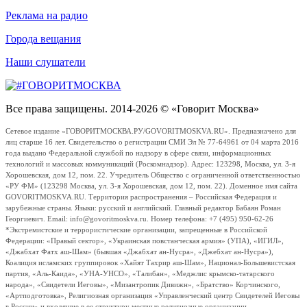
Реклама на радио
Города вещания
Наши слушатели
Все права защищены. 2014-2026 © «Говорит Москва»
Сетевое издание «ГОВОРИТМОСКВА.РУ/GOVORITMOSKVA.RU». Предназначено для
лиц старше 16 лет. Свидетельство о регистрации СМИ Эл № 77-64961 от 04 марта 2016
года выдано Федеральной службой по надзору в сфере связи, информационных
технологий и массовых коммуникаций (Роскомнадзор). Адрес: 123298, Москва, ул. 3-я
Хорошевская, дом 12, пом. 22. Учредитель Общество с ограниченной ответственностью
«РУ ФМ» (123298 Москва, ул. 3-я Хорошевская, дом 12, пом. 22). Доменное имя сайта
GOVORITMOSKVA.RU. Территория распространения – Российская Федерация и
зарубежные страны. Языки: русский и английский. Главный редактор Бабаян Роман
Георгиевич. Email: info@govoritmoskva.ru. Номер телефона: +7 (495) 950-62-26
*Экстремистские и террористические организации, запрещенные в Российской
Федерации: «Правый сектор», «Украинская повстанческая армия» (УПА), «ИГИЛ»,
«Джабхат Фатх аш-Шам» (бывшая «Джабхат ан-Нусра», «Джебхат ан-Нусра»),
Коалиция исламских группировок «Хайят Тахрир аш-Шам», Национал-Большевистская
партия, «Аль-Каида», «УНА-УНСО», «Талибан», «Меджлис крымско-татарского
народа», «Свидетели Иеговы», «Мизантропик Дивижн», «Братство» Корчинского,
«Артподготовка», Религиозная организация «Управленческий центр Свидетелей Иеговы
в России» и входящие в ее структуру местные религиозные организации.