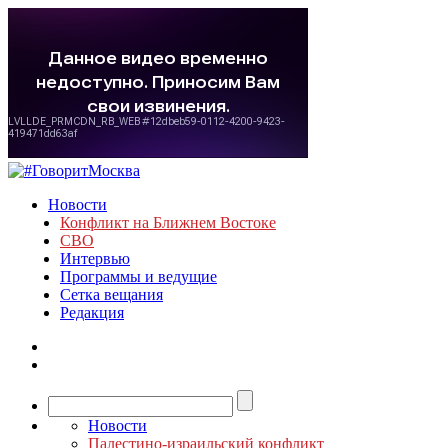
Новости
Конфликт на Ближнем Востоке
СВО
Интервью
Программы и ведущие
Сетка вещания
Редакция
Новости
Палестино-израильский конфликт