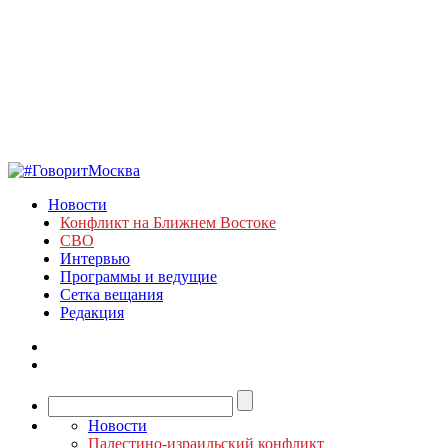
Новости
Конфликт на Ближнем Востоке
СВО
Интервью
Программы и ведущие
Сетка вещания
Редакция
Новости
Палестино-израильский конфликт