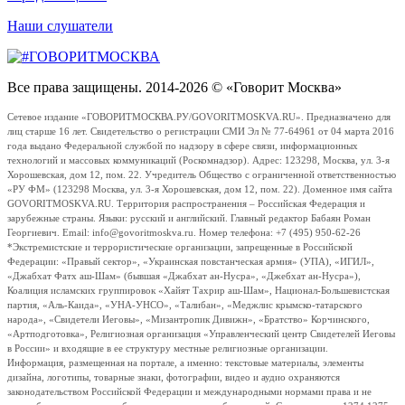
Наши слушатели
Все права защищены. 2014-2026 © «Говорит Москва»
Сетевое издание «ГОВОРИТМОСКВА.РУ/GOVORITMOSKVA.RU». Предназначено для
лиц старше 16 лет. Свидетельство о регистрации СМИ Эл № 77-64961 от 04 марта 2016
года выдано Федеральной службой по надзору в сфере связи, информационных
технологий и массовых коммуникаций (Роскомнадзор). Адрес: 123298, Москва, ул. 3-я
Хорошевская, дом 12, пом. 22. Учредитель Общество с ограниченной ответственностью
«РУ ФМ» (123298 Москва, ул. 3-я Хорошевская, дом 12, пом. 22). Доменное имя сайта
GOVORITMOSKVA.RU. Территория распространения – Российская Федерация и
зарубежные страны. Языки: русский и английский. Главный редактор Бабаян Роман
Георгиевич. Email: info@govoritmoskva.ru. Номер телефона: +7 (495) 950-62-26
*Экстремистские и террористические организации, запрещенные в Российской
Федерации: «Правый сектор», «Украинская повстанческая армия» (УПА), «ИГИЛ»,
«Джабхат Фатх аш-Шам» (бывшая «Джабхат ан-Нусра», «Джебхат ан-Нусра»),
Коалиция исламских группировок «Хайят Тахрир аш-Шам», Национал-Большевистская
партия, «Аль-Каида», «УНА-УНСО», «Талибан», «Меджлис крымско-татарского
народа», «Свидетели Иеговы», «Мизантропик Дивижн», «Братство» Корчинского,
«Артподготовка», Религиозная организация «Управленческий центр Свидетелей Иеговы
в России» и входящие в ее структуру местные религиозные организации.
Информация, размещенная на портале, а именно: текстовые материалы, элементы
дизайна, логотипы, товарные знаки, фотографии, видео и аудио охраняются
законодательством Российской Федерации и международными нормами права и не