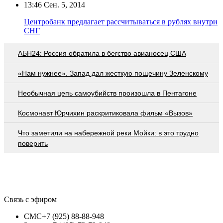
13:46
Сен. 5, 2014
Центробанк предлагает рассчитываться в рублях внутри
СНГ
АБН24: Россия обратила в бегство авианосец США
«Нам нужнее». Запад дал жесткую пощечину Зеленскому
Необычная цепь самоубийств произошла в Пентагоне
Космонавт Юрчихин раскритиковала фильм «Вызов»
Что заметили на набережной реки Мойки: в это трудно
поверить
Связь с эфиром
СМС
+7 (925) 88-88-948