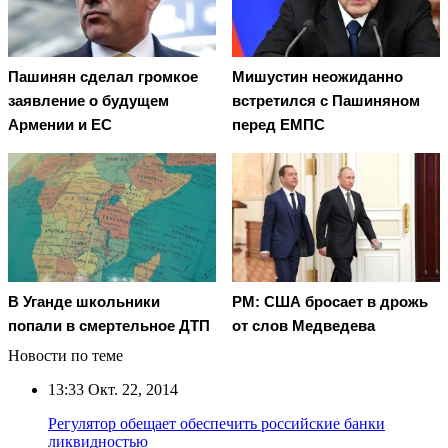
Пашинян сделал громкое
Мишустин неожиданно
заявление о будущем
встретился с Пашиняном
Армении и ЕС
перед ЕМПС
В Уганде школьники
PM: США бросает в дрожь
попали в смертельное ДТП
от слов Медведева
Новости по теме
13:33
Окт. 22, 2014
Регулятор обещает обеспечить российские банки
ликвидностью