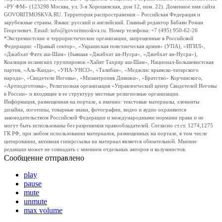
«РУ ФМ» (123298 Москва, ул. 3-я Хорошевская, дом 12, пом. 22). Доменное имя сайта
GOVORITMOSKVA.RU. Территория распространения – Российская Федерация и
зарубежные страны. Языки: русский и английский. Главный редактор Бабаян Роман
Георгиевич. Email: info@govoritmoskva.ru. Номер телефона: +7 (495) 950-62-26
*Экстремистские и террористические организации, запрещенные в Российской
Федерации: «Правый сектор», «Украинская повстанческая армия» (УПА), «ИГИЛ»,
«Джабхат Фатх аш-Шам» (бывшая «Джабхат ан-Нусра», «Джебхат ан-Нусра»),
Коалиция исламских группировок «Хайят Тахрир аш-Шам», Национал-Большевистская
партия, «Аль-Каида», «УНА-УНСО», «Талибан», «Меджлис крымско-татарского
народа», «Свидетели Иеговы», «Мизантропик Дивижн», «Братство» Корчинского,
«Артподготовка», Религиозная организация «Управленческий центр Свидетелей Иеговы
в России» и входящие в ее структуру местные религиозные организации.
Информация, размещенная на портале, а именно: текстовые материалы, элементы
дизайна, логотипы, товарные знаки, фотографии, видео и аудио охраняются
законодательством Российской Федерации и международными нормами права и не
могут быть использованы без разрешения правообладателей. Согласно ст.ст. 1274,1275
ГК РФ, при любом использовании материалов, размещенных на портале, в том числе
цитировании, активная гиперссылка на материал является обязательной. Мнение
редакции может не совпадать с мнением отдельных авторов и колумнистов.
Сообщение отправлено
play
pause
mute
unmute
max volume