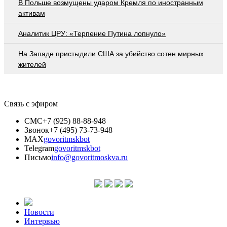
В Польше возмущены ударом Кремля по иностранным
активам
Аналитик ЦРУ: «Терпение Путина лопнуло»
На Западе пристыдили США за убийство сотен мирных
жителей
Связь с эфиром
СМС
+7 (925) 88-88-948
Звонок
+7 (495) 73-73-948
MAX
govoritmskbot
Telegram
govoritmskbot
Письмо
info@govoritmoskva.ru
Новости
Интервью