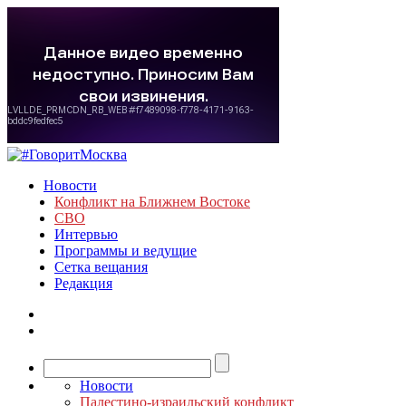
Новости
Конфликт на Ближнем Востоке
СВО
Интервью
Программы и ведущие
Сетка вещания
Редакция
Новости
Палестино-израильский конфликт