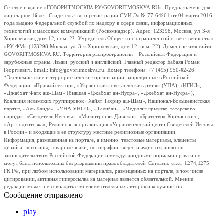
Сетевое издание «ГОВОРИТМОСКВА.РУ/GOVORITMOSKVA.RU». Предназначено для
лиц старше 16 лет. Свидетельство о регистрации СМИ Эл № 77-64961 от 04 марта 2016
года выдано Федеральной службой по надзору в сфере связи, информационных
технологий и массовых коммуникаций (Роскомнадзор). Адрес: 123298, Москва, ул. 3-я
Хорошевская, дом 12, пом. 22. Учредитель Общество с ограниченной ответственностью
«РУ ФМ» (123298 Москва, ул. 3-я Хорошевская, дом 12, пом. 22). Доменное имя сайта
GOVORITMOSKVA.RU. Территория распространения – Российская Федерация и
зарубежные страны. Языки: русский и английский. Главный редактор Бабаян Роман
Георгиевич. Email: info@govoritmoskva.ru. Номер телефона: +7 (495) 950-62-26
*Экстремистские и террористические организации, запрещенные в Российской
Федерации: «Правый сектор», «Украинская повстанческая армия» (УПА), «ИГИЛ»,
«Джабхат Фатх аш-Шам» (бывшая «Джабхат ан-Нусра», «Джебхат ан-Нусра»),
Коалиция исламских группировок «Хайят Тахрир аш-Шам», Национал-Большевистская
партия, «Аль-Каида», «УНА-УНСО», «Талибан», «Меджлис крымско-татарского
народа», «Свидетели Иеговы», «Мизантропик Дивижн», «Братство» Корчинского,
«Артподготовка», Религиозная организация «Управленческий центр Свидетелей Иеговы
в России» и входящие в ее структуру местные религиозные организации.
Информация, размещенная на портале, а именно: текстовые материалы, элементы
дизайна, логотипы, товарные знаки, фотографии, видео и аудио охраняются
законодательством Российской Федерации и международными нормами права и не
могут быть использованы без разрешения правообладателей. Согласно ст.ст. 1274,1275
ГК РФ, при любом использовании материалов, размещенных на портале, в том числе
цитировании, активная гиперссылка на материал является обязательной. Мнение
редакции может не совпадать с мнением отдельных авторов и колумнистов.
Сообщение отправлено
play