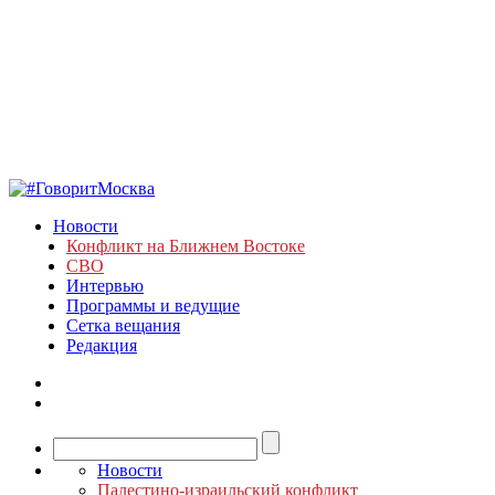
Новости
Конфликт на Ближнем Востоке
СВО
Интервью
Программы и ведущие
Сетка вещания
Редакция
Новости
Палестино-израильский конфликт