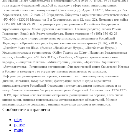
лиц старше 16 лет. Свидетельство о регистрации СМИ Эл № 77-64961 от 04 марта 2016
года выдано Федеральной службой по надзору в сфере связи, информационных
технологий и массовых коммуникаций (Роскомнадзор). Адрес: 123298, Москва, ул. 3-я
Хорошевская, дом 12, пом. 22. Учредитель Общество с ограниченной ответственностью
«РУ ФМ» (123298 Москва, ул. 3-я Хорошевская, дом 12, пом. 22). Доменное имя сайта
GOVORITMOSKVA.RU. Территория распространения – Российская Федерация и
зарубежные страны. Языки: русский и английский. Главный редактор Бабаян Роман
Георгиевич. Email: info@govoritmoskva.ru. Номер телефона: +7 (495) 950-62-26
*Экстремистские и террористические организации, запрещенные в Российской
Федерации: «Правый сектор», «Украинская повстанческая армия» (УПА), «ИГИЛ»,
«Джабхат Фатх аш-Шам» (бывшая «Джабхат ан-Нусра», «Джебхат ан-Нусра»),
Коалиция исламских группировок «Хайят Тахрир аш-Шам», Национал-Большевистская
партия, «Аль-Каида», «УНА-УНСО», «Талибан», «Меджлис крымско-татарского
народа», «Свидетели Иеговы», «Мизантропик Дивижн», «Братство» Корчинского,
«Артподготовка», Религиозная организация «Управленческий центр Свидетелей Иеговы
в России» и входящие в ее структуру местные религиозные организации.
Информация, размещенная на портале, а именно: текстовые материалы, элементы
дизайна, логотипы, товарные знаки, фотографии, видео и аудио охраняются
законодательством Российской Федерации и международными нормами права и не
могут быть использованы без разрешения правообладателей. Согласно ст.ст. 1274,1275
ГК РФ, при любом использовании материалов, размещенных на портале, в том числе
цитировании, активная гиперссылка на материал является обязательной. Мнение
редакции может не совпадать с мнением отдельных авторов и колумнистов.
Сообщение отправлено
play
pause
mute