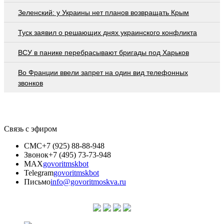
Зеленский: у Украины нет планов возвращать Крым
Туск заявил о решающих днях украинского конфликта
ВСУ в панике перебрасывают бригады под Харьков
Во Франции ввели запрет на один вид телефонных
звонков
Связь с эфиром
СМС
+7 (925) 88-88-948
Звонок
+7 (495) 73-73-948
MAX
govoritmskbot
Telegram
govoritmskbot
Письмо
info@govoritmoskva.ru