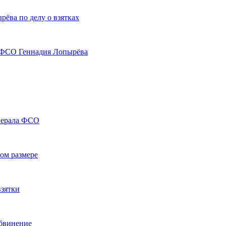
ёва по делу о взятках
а ФСО Геннадия Лопырёва
енерала ФСО
ном размере
взятки
бвинение