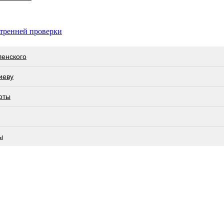
тренней проверки
ленского
иеву
оты
ы