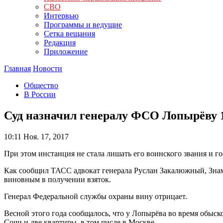
СВО
Интервью
Программы и ведущие
Сетка вещания
Редакция
Приложение
Главная
Новости
Общество
В России
Суд назначил генералу ФСО Лопырёву 1
10:11
Ноя. 17, 2017
При этом инстанция не стала лишать его воинского звания и г
Как сообщил ТАСС адвокат генерала Руслан Закалюжный, Зна
виновным в получении взяток.
Генерал Федеральной службы охраны вину отрицает.
Весной этого года сообщалось, что у Лопырёва во время обыск
Сочи и две квартиры, в том числе в Москве.