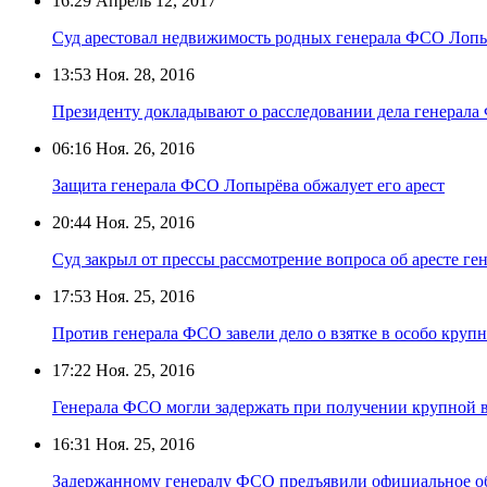
16:29
Апрель 12, 2017
Суд арестовал недвижимость родных генерала ФСО Лопыр
13:53
Ноя. 28, 2016
Президенту докладывают о расследовании дела генерал
06:16
Ноя. 26, 2016
Защита генерала ФСО Лопырёва обжалует его арест
20:44
Ноя. 25, 2016
Суд закрыл от прессы рассмотрение вопроса об аресте г
17:53
Ноя. 25, 2016
Против генерала ФСО завели дело о взятке в особо круп
17:22
Ноя. 25, 2016
Генерала ФСО могли задержать при получении крупной 
16:31
Ноя. 25, 2016
Задержанному генералу ФСО предъявили официальное о