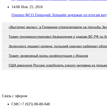
14:06
Ноя. 25, 2016
Генерал ФСО Геннадий Лопырёв задержан по итогам вну
«Выглядит жалко»: в Германии отреагировали на просьбы Зе
Трамп продемонстрировал безразличие к ударам ВС РФ по К
Зеленского лишают ордена: польский скандал набирает обор
Трамп: возможный конец конфронтации с Ираном
США взмолили Россию освободить одного человека из тюрьм
Связь с эфиром
СМС
+7 (925) 88-88-948