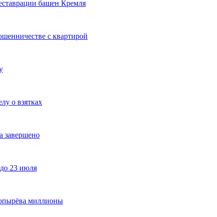
реставрации башен Кремля
ошенничестве с квартирой
у
лу о взятках
а завершено
до 23 июля
Лопырёва миллионы