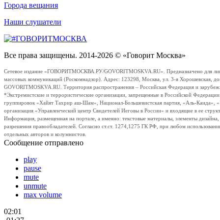
Города вещания
Наши слушатели
Все права защищены. 2014-2026 © «Говорит Москва»
Сетевое издание «ГОВОРИТМОСКВА.РУ/GOVORITMOSKVA.RU». Предназначено для лиц стар
массовых коммуникаций (Роскомнадзор). Адрес: 123298, Москва, ул. 3-я Хорошевская, д
GOVORITMOSKVA.RU. Территория распространения – Российская Федерация и зарубежные с
*Экстремистские и террористические организации, запрещенные в Российской Федераци
группировок «Хайят Тахрир аш-Шам», Национал-Большевистская партия, «Аль-Каида», 
организация «Управленческий центр Свидетелей Иеговы в России» и входящие в ее струк
Информация, размещенная на портале, а именно: текстовые материалы, элементы дизайна
разрешения правообладателей. Согласно ст.ст. 1274,1275 ГК РФ, при любом использовани
отдельных авторов и колумнистов.
Сообщение отправлено
play
pause
mute
unmute
max volume
02:01