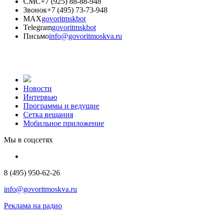
СМС
+7 (925) 88-88-948
Звонок
+7 (495) 73-73-948
MAX
govoritmskbot
Telegram
govoritmskbot
Письмо
info@govoritmoskva.ru
Новости
Интервью
Программы и ведущие
Сетка вещания
Мобильное приложение
Мы в соцсетях
8 (495) 950-62-26
info@govoritmoskva.ru
Реклама на радио