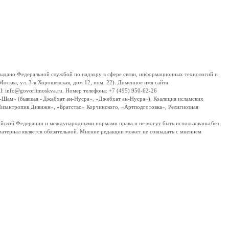
дано Федеральной службой по надзору в сфере связи, информационных технологий и
сква, ул. 3-я Хорошевская, дом 12, пом. 22). Доменное имя сайта
 info@govoritmoskva.ru. Номер телефона: +7 (495) 950-62-26
ш-Шам» (бывшая «Джабхат ан-Нусра», «Джебхат ан-Нусра»), Коалиция исламских
изантропик Дивижн», «Братство» Корчинского, «Артподготовка», Религиозная
ссийской Федерации и международными нормами права и не могут быть использованы без
материал является обязательной. Мнение редакции может не совпадать с мнением