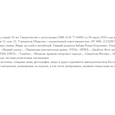
ше 16 лет. Свидетельство о регистрации СМИ Эл № 77-64961 от 04 марта 2016 года вы
ом 12, пом. 22. Учредитель Общество с ограниченной ответственностью «РУ ФМ» (123298 Мо
траны. Языки: русский и английский. Главный редактор Бабаян Роман Георгиевич. Email:
и: «Правый сектор», «Украинская повстанческая армия» (УПА), «ИГИЛ», «Джабхат Фатх а
«УНА-УНСО», «Талибан», «Меджлис крымско-татарского народа», «Свидетели Иеговы», «М
туру местные религиозные организации.
, логотипы, товарные знаки, фотографии, видео и аудио охраняются законодательством Ро
и материалов, размещенных на портале, в том числе цитировании, активная гиперссылка на 