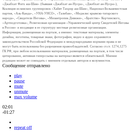
«Джабхат Фатх аш-Шам» (бывшая «Джабхат ан-Нусра», «Джебхат ан-Нусра»),
Коалиция исламских группировок «Хайят Тахрир аш-Шам», Национал-Большевистская
партия, «Аль-Каида», «УНА-УНСО», «Талибан», «Меджлис крымско-татарского
народа», «Свидетели Иеговы», «Мизантропик Дивижн», «Братство» Корчинского,
«Артподготовка», Религиозная организация «Управленческий центр Свидетелей Иеговы
в России» и входящие в ее структуру местные религиозные организации.
Информация, размещенная на портале, а именно: текстовые материалы, элементы
дизайна, логотипы, товарные знаки, фотографии, видео и аудио охраняются
законодательством Российской Федерации и международными нормами права и не
могут быть использованы без разрешения правообладателей. Согласно ст.ст. 1274,1275
ГК РФ, при любом использовании материалов, размещенных на портале, в том числе
цитировании, активная гиперссылка на материал является обязательной. Мнение
редакции может не совпадать с мнением отдельных авторов и колумнистов.
Сообщение отправлено
play
pause
mute
unmute
max volume
02:01
-01:27
repeat off