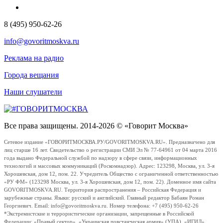
8 (495) 950-62-26
info@govoritmoskva.ru
Реклама на радио
Города вещания
Наши слушатели
Все права защищены. 2014-2026 © «Говорит Москва»
Сетевое издание «ГОВОРИТМОСКВА.РУ/GOVORITMOSKVA.RU». Предназначено для
лиц старше 16 лет. Свидетельство о регистрации СМИ Эл № 77-64961 от 04 марта 2016
года выдано Федеральной службой по надзору в сфере связи, информационных
технологий и массовых коммуникаций (Роскомнадзор). Адрес: 123298, Москва, ул. 3-я
Хорошевская, дом 12, пом. 22. Учредитель Общество с ограниченной ответственностью
«РУ ФМ» (123298 Москва, ул. 3-я Хорошевская, дом 12, пом. 22). Доменное имя сайта
GOVORITMOSKVA.RU. Территория распространения – Российская Федерация и
зарубежные страны. Языки: русский и английский. Главный редактор Бабаян Роман
Георгиевич. Email: info@govoritmoskva.ru. Номер телефона: +7 (495) 950-62-26
*Экстремистские и террористические организации, запрещенные в Российской
Федерации: «Правый сектор», «Украинская повстанческая армия» (УПА), «ИГИЛ»,