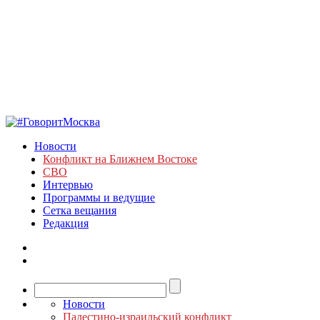
Новости
Конфликт на Ближнем Востоке
СВО
Интервью
Программы и ведущие
Сетка вещания
Редакция
Новости
Палестино-израильский конфликт