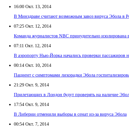
16:00
Окт. 13, 2014
В Минздраве считают возможным завоз вируса Эбола в 
07:25
Окт. 12, 2014
Команда журналистов NBC принудительно изолирована в
07:11
Окт. 12, 2014
В аэропорту Нью-Йорка начались проверки пассажиров 
00:14
Окт. 10, 2014
Пациент с симптомами лихорадки Эбола госпитализиров
21:29
Окт. 9, 2014
Прилетающих в Лондон будут проверять на наличие Эбо
17:54
Окт. 9, 2014
В Либерии отменили выборы в сенат из-за вируса Эбола
00:54
Окт. 7, 2014