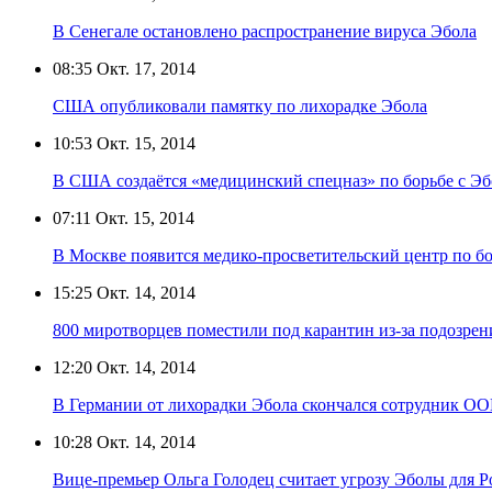
В Сенегале остановлено распространение вируса Эбола
08:35
Окт. 17, 2014
США опубликовали памятку по лихорадке Эбола
10:53
Окт. 15, 2014
В США создаётся «медицинский спецназ» по борьбе с Э
07:11
Окт. 15, 2014
В Москве появится медико-просветительский центр по бо
15:25
Окт. 14, 2014
800 миротворцев поместили под карантин из-за подозрен
12:20
Окт. 14, 2014
В Германии от лихорадки Эбола скончался сотрудник О
10:28
Окт. 14, 2014
Вице-премьер Ольга Голодец считает угрозу Эболы для 