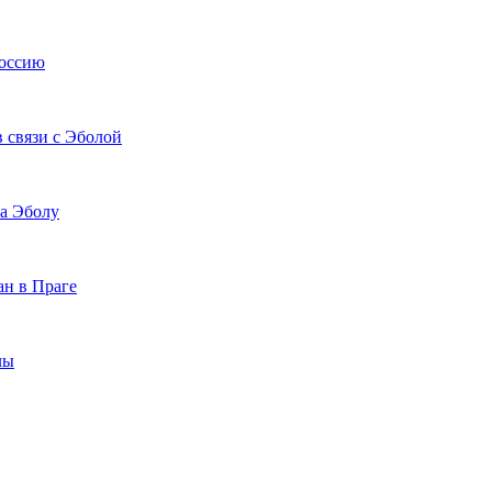
Россию
 связи с Эболой
на Эболу
ан в Праге
лы