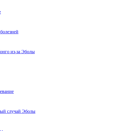
е
 болезней
онго из-за Эболы
левание
вый случай Эболы