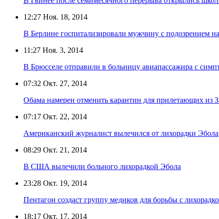
В Гвинее после семимесячного перерыва открылись шко
12:27
Ноя. 18, 2014
В Берлине госпитализировали мужчину с подозрением на
11:27
Ноя. 3, 2014
В Брюсселе отправили в больницу авиапассажира с сим
07:32
Окт. 27, 2014
Обама намерен отменить карантин для прилетающих из 
07:17
Окт. 22, 2014
Американский журналист вылечился от лихорадки Эбола
08:29
Окт. 21, 2014
В США вылечили больного лихорадкой Эбола
23:28
Окт. 19, 2014
Пентагон создаст группу медиков для борьбы с лихорадк
18:17
Окт. 17, 2014