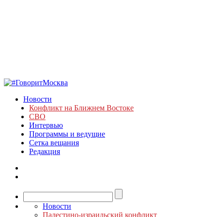
Новости
Конфликт на Ближнем Востоке
СВО
Интервью
Программы и ведущие
Сетка вещания
Редакция
Новости
Палестино-израильский конфликт