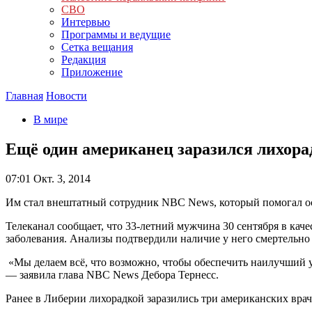
СВО
Интервью
Программы и ведущие
Сетка вещания
Редакция
Приложение
Главная
Новости
В мире
Ещё один американец заразился лихора
07:01
Окт. 3, 2014
Им стал внештатный сотрудник NBC News, который помогал ос
Телеканал сообщает, что 33-летний мужчина 30 сентября в ка
заболевания. Анализы подтвердили наличие у него смертельно 
«Мы делаем всё, что возможно, чтобы обеспечить наилучший у
— заявила глава NBC News Дебора Тернесс.
Ранее в Либерии лихорадкой заразились три американских врач