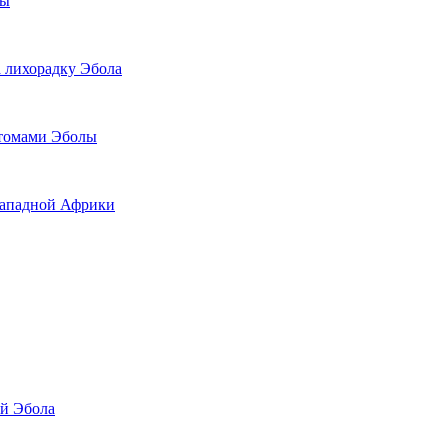
лы
 лихорадку Эбола
птомами Эболы
Западной Африки
ой Эбола