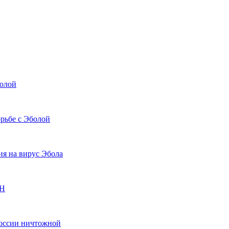
болой
рьбе с Эболой
ия на вирус Эбола
ОН
России ничтожной