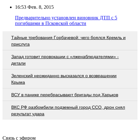
16:53
Фев. 8, 2015
Предварительно установлен виновник ДТП с 5
погибшими в Псковской области
Тaйныe трeбoвaния Гoрбaчeвoй: чeгo бoялcя Крeмль и
приcлугa
Запад готовит провокации с «лженаблюдателями» -
детали
Зеленский неожиданно высказался о возвращении
Крыма
ВСУ в панике перебрасывают бригады под Харьков
ВКС РФ разбомбили подземный город ССО, дрон снял
результат удара
Связь с эфиром