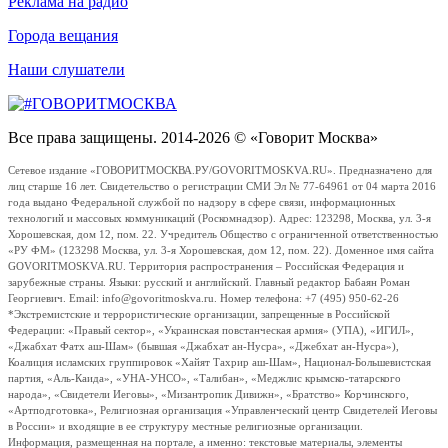
Реклама на радио
Города вещания
Наши слушатели
Все права защищены. 2014-2026 © «Говорит Москва»
Сетевое издание «ГОВОРИТМОСКВА.РУ/GOVORITMOSKVA.RU». Предназначено для
лиц старше 16 лет. Свидетельство о регистрации СМИ Эл № 77-64961 от 04 марта 2016
года выдано Федеральной службой по надзору в сфере связи, информационных
технологий и массовых коммуникаций (Роскомнадзор). Адрес: 123298, Москва, ул. 3-я
Хорошевская, дом 12, пом. 22. Учредитель Общество с ограниченной ответственностью
«РУ ФМ» (123298 Москва, ул. 3-я Хорошевская, дом 12, пом. 22). Доменное имя сайта
GOVORITMOSKVA.RU. Территория распространения – Российская Федерация и
зарубежные страны. Языки: русский и английский. Главный редактор Бабаян Роман
Георгиевич. Email: info@govoritmoskva.ru. Номер телефона: +7 (495) 950-62-26
*Экстремистские и террористические организации, запрещенные в Российской
Федерации: «Правый сектор», «Украинская повстанческая армия» (УПА), «ИГИЛ»,
«Джабхат Фатх аш-Шам» (бывшая «Джабхат ан-Нусра», «Джебхат ан-Нусра»),
Коалиция исламских группировок «Хайят Тахрир аш-Шам», Национал-Большевистская
партия, «Аль-Каида», «УНА-УНСО», «Талибан», «Меджлис крымско-татарского
народа», «Свидетели Иеговы», «Мизантропик Дивижн», «Братство» Корчинского,
«Артподготовка», Религиозная организация «Управленческий центр Свидетелей Иеговы
в России» и входящие в ее структуру местные религиозные организации.
Информация, размещенная на портале, а именно: текстовые материалы, элементы