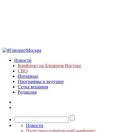
Новости
Конфликт на Ближнем Востоке
СВО
Интервью
Программы и ведущие
Сетка вещания
Редакция
Новости
Палестино-израильский конфликт