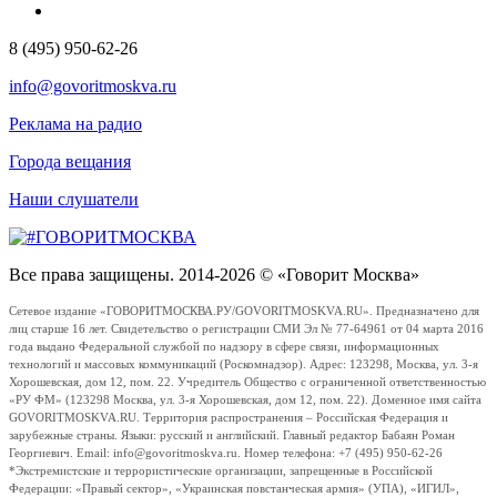
8 (495) 950-62-26
info@govoritmoskva.ru
Реклама на радио
Города вещания
Наши слушатели
Все права защищены. 2014-2026 © «Говорит Москва»
Сетевое издание «ГОВОРИТМОСКВА.РУ/GOVORITMOSKVA.RU». Предназначено для
лиц старше 16 лет. Свидетельство о регистрации СМИ Эл № 77-64961 от 04 марта 2016
года выдано Федеральной службой по надзору в сфере связи, информационных
технологий и массовых коммуникаций (Роскомнадзор). Адрес: 123298, Москва, ул. 3-я
Хорошевская, дом 12, пом. 22. Учредитель Общество с ограниченной ответственностью
«РУ ФМ» (123298 Москва, ул. 3-я Хорошевская, дом 12, пом. 22). Доменное имя сайта
GOVORITMOSKVA.RU. Территория распространения – Российская Федерация и
зарубежные страны. Языки: русский и английский. Главный редактор Бабаян Роман
Георгиевич. Email: info@govoritmoskva.ru. Номер телефона: +7 (495) 950-62-26
*Экстремистские и террористические организации, запрещенные в Российской
Федерации: «Правый сектор», «Украинская повстанческая армия» (УПА), «ИГИЛ»,