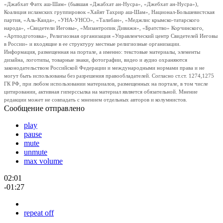
«Джабхат Фатх аш-Шам» (бывшая «Джабхат ан-Нусра», «Джебхат ан-Нусра»),
Коалиция исламских группировок «Хайят Тахрир аш-Шам», Национал-Большевистская
партия, «Аль-Каида», «УНА-УНСО», «Талибан», «Меджлис крымско-татарского
народа», «Свидетели Иеговы», «Мизантропик Дивижн», «Братство» Корчинского,
«Артподготовка», Религиозная организация «Управленческий центр Свидетелей Иеговы
в России» и входящие в ее структуру местные религиозные организации.
Информация, размещенная на портале, а именно: текстовые материалы, элементы
дизайна, логотипы, товарные знаки, фотографии, видео и аудио охраняются
законодательством Российской Федерации и международными нормами права и не
могут быть использованы без разрешения правообладателей. Согласно ст.ст. 1274,1275
ГК РФ, при любом использовании материалов, размещенных на портале, в том числе
цитировании, активная гиперссылка на материал является обязательной. Мнение
редакции может не совпадать с мнением отдельных авторов и колумнистов.
Сообщение отправлено
play
pause
mute
unmute
max volume
02:01
-01:27
repeat off