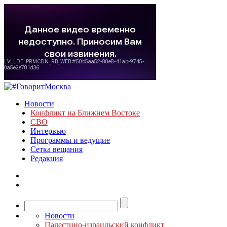
Новости
Конфликт на Ближнем Востоке
СВО
Интервью
Программы и ведущие
Сетка вещания
Редакция
Новости
Палестино-израильский конфликт