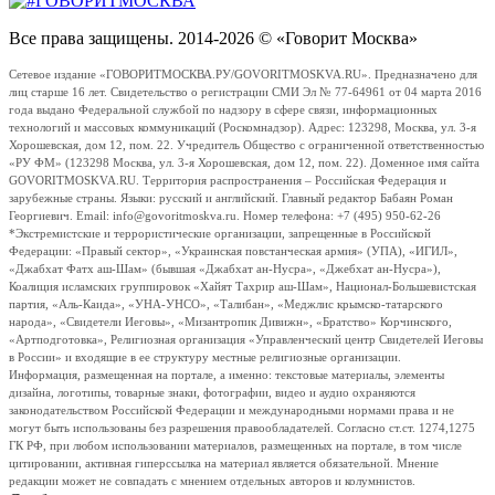
Все права защищены. 2014-2026 © «Говорит Москва»
Сетевое издание «ГОВОРИТМОСКВА.РУ/GOVORITMOSKVA.RU». Предназначено для
лиц старше 16 лет. Свидетельство о регистрации СМИ Эл № 77-64961 от 04 марта 2016
года выдано Федеральной службой по надзору в сфере связи, информационных
технологий и массовых коммуникаций (Роскомнадзор). Адрес: 123298, Москва, ул. 3-я
Хорошевская, дом 12, пом. 22. Учредитель Общество с ограниченной ответственностью
«РУ ФМ» (123298 Москва, ул. 3-я Хорошевская, дом 12, пом. 22). Доменное имя сайта
GOVORITMOSKVA.RU. Территория распространения – Российская Федерация и
зарубежные страны. Языки: русский и английский. Главный редактор Бабаян Роман
Георгиевич. Email: info@govoritmoskva.ru. Номер телефона: +7 (495) 950-62-26
*Экстремистские и террористические организации, запрещенные в Российской
Федерации: «Правый сектор», «Украинская повстанческая армия» (УПА), «ИГИЛ»,
«Джабхат Фатх аш-Шам» (бывшая «Джабхат ан-Нусра», «Джебхат ан-Нусра»),
Коалиция исламских группировок «Хайят Тахрир аш-Шам», Национал-Большевистская
партия, «Аль-Каида», «УНА-УНСО», «Талибан», «Меджлис крымско-татарского
народа», «Свидетели Иеговы», «Мизантропик Дивижн», «Братство» Корчинского,
«Артподготовка», Религиозная организация «Управленческий центр Свидетелей Иеговы
в России» и входящие в ее структуру местные религиозные организации.
Информация, размещенная на портале, а именно: текстовые материалы, элементы
дизайна, логотипы, товарные знаки, фотографии, видео и аудио охраняются
законодательством Российской Федерации и международными нормами права и не
могут быть использованы без разрешения правообладателей. Согласно ст.ст. 1274,1275
ГК РФ, при любом использовании материалов, размещенных на портале, в том числе
цитировании, активная гиперссылка на материал является обязательной. Мнение
редакции может не совпадать с мнением отдельных авторов и колумнистов.