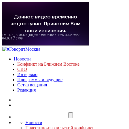
Новости
Конфликт на Ближнем Востоке
СВО
Интервью
Программы и ведущие
Сетка вещания
Редакция
Новости
Палестино-израильский конфликт