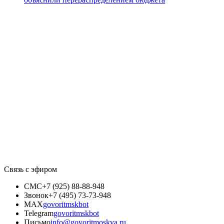
Связь с эфиром
СМС
+7 (925) 88-88-948
Звонок
+7 (495) 73-73-948
MAX
govoritmskbot
Telegram
govoritmskbot
Письмо
info@govoritmoskva.ru