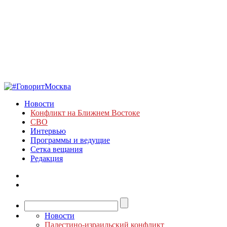
Новости
Конфликт на Ближнем Востоке
СВО
Интервью
Программы и ведущие
Сетка вещания
Редакция
Новости
Палестино-израильский конфликт