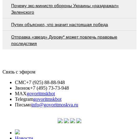
Почему экс-министр обороны Украины «раздражал»
Зеленского
Путин объяснил, что значит настоящая победа
Отправка «звезд» Дурову* может повлечь правовые
последствия
Связь с эфиром
СМС
+7 (925) 88-88-948
Звонок
+7 (495) 73-73-948
MAX
govoritmskbot
Telegram
govoritmskbot
Письмо
info@govoritmoskva.ru
Новости