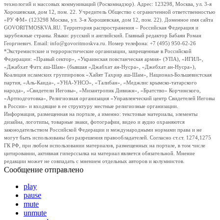
технологий и массовых коммуникаций (Роскомнадзор). Адрес: 123298, Москва, ул. 3-я
Хорошевская, дом 12, пом. 22. Учредитель Общество с ограниченной ответственностью
«РУ ФМ» (123298 Москва, ул. 3-я Хорошевская, дом 12, пом. 22). Доменное имя сайта
GOVORITMOSKVA.RU. Территория распространения – Российская Федерация и
зарубежные страны. Языки: русский и английский. Главный редактор Бабаян Роман
Георгиевич. Email: info@govoritmoskva.ru. Номер телефона: +7 (495) 950-62-26
*Экстремистские и террористические организации, запрещенные в Российской
Федерации: «Правый сектор», «Украинская повстанческая армия» (УПА), «ИГИЛ»,
«Джабхат Фатх аш-Шам» (бывшая «Джабхат ан-Нусра», «Джебхат ан-Нусра»),
Коалиция исламских группировок «Хайят Тахрир аш-Шам», Национал-Большевистская
партия, «Аль-Каида», «УНА-УНСО», «Талибан», «Меджлис крымско-татарского
народа», «Свидетели Иеговы», «Мизантропик Дивижн», «Братство» Корчинского,
«Артподготовка», Религиозная организация «Управленческий центр Свидетелей Иеговы
в России» и входящие в ее структуру местные религиозные организации.
Информация, размещенная на портале, а именно: текстовые материалы, элементы
дизайна, логотипы, товарные знаки, фотографии, видео и аудио охраняются
законодательством Российской Федерации и международными нормами права и не
могут быть использованы без разрешения правообладателей. Согласно ст.ст. 1274,1275
ГК РФ, при любом использовании материалов, размещенных на портале, в том числе
цитировании, активная гиперссылка на материал является обязательной. Мнение
редакции может не совпадать с мнением отдельных авторов и колумнистов.
Сообщение отправлено
play
pause
mute
unmute