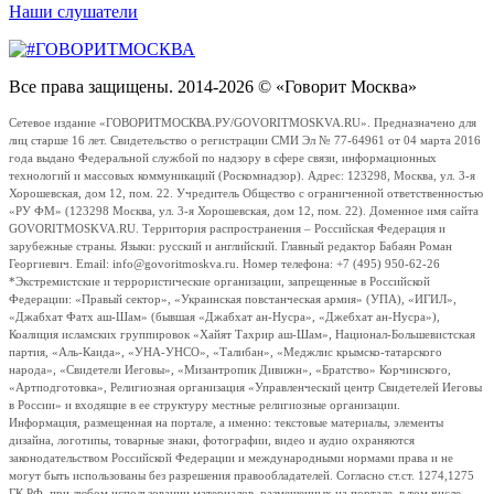
Наши слушатели
Все права защищены. 2014-2026 © «Говорит Москва»
Сетевое издание «ГОВОРИТМОСКВА.РУ/GOVORITMOSKVA.RU». Предназначено для
лиц старше 16 лет. Свидетельство о регистрации СМИ Эл № 77-64961 от 04 марта 2016
года выдано Федеральной службой по надзору в сфере связи, информационных
технологий и массовых коммуникаций (Роскомнадзор). Адрес: 123298, Москва, ул. 3-я
Хорошевская, дом 12, пом. 22. Учредитель Общество с ограниченной ответственностью
«РУ ФМ» (123298 Москва, ул. 3-я Хорошевская, дом 12, пом. 22). Доменное имя сайта
GOVORITMOSKVA.RU. Территория распространения – Российская Федерация и
зарубежные страны. Языки: русский и английский. Главный редактор Бабаян Роман
Георгиевич. Email: info@govoritmoskva.ru. Номер телефона: +7 (495) 950-62-26
*Экстремистские и террористические организации, запрещенные в Российской
Федерации: «Правый сектор», «Украинская повстанческая армия» (УПА), «ИГИЛ»,
«Джабхат Фатх аш-Шам» (бывшая «Джабхат ан-Нусра», «Джебхат ан-Нусра»),
Коалиция исламских группировок «Хайят Тахрир аш-Шам», Национал-Большевистская
партия, «Аль-Каида», «УНА-УНСО», «Талибан», «Меджлис крымско-татарского
народа», «Свидетели Иеговы», «Мизантропик Дивижн», «Братство» Корчинского,
«Артподготовка», Религиозная организация «Управленческий центр Свидетелей Иеговы
в России» и входящие в ее структуру местные религиозные организации.
Информация, размещенная на портале, а именно: текстовые материалы, элементы
дизайна, логотипы, товарные знаки, фотографии, видео и аудио охраняются
законодательством Российской Федерации и международными нормами права и не
могут быть использованы без разрешения правообладателей. Согласно ст.ст. 1274,1275
ГК РФ, при любом использовании материалов, размещенных на портале, в том числе