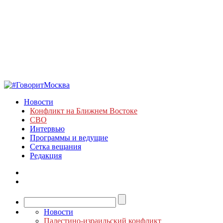
Новости
Конфликт на Ближнем Востоке
СВО
Интервью
Программы и ведущие
Сетка вещания
Редакция
Новости
Палестино-израильский конфликт