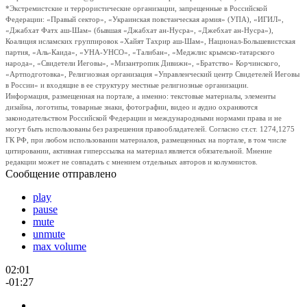
*Экстремистские и террористические организации, запрещенные в Российской
Федерации: «Правый сектор», «Украинская повстанческая армия» (УПА), «ИГИЛ»,
«Джабхат Фатх аш-Шам» (бывшая «Джабхат ан-Нусра», «Джебхат ан-Нусра»),
Коалиция исламских группировок «Хайят Тахрир аш-Шам», Национал-Большевистская
партия, «Аль-Каида», «УНА-УНСО», «Талибан», «Меджлис крымско-татарского
народа», «Свидетели Иеговы», «Мизантропик Дивижн», «Братство» Корчинского,
«Артподготовка», Религиозная организация «Управленческий центр Свидетелей Иеговы
в России» и входящие в ее структуру местные религиозные организации.
Информация, размещенная на портале, а именно: текстовые материалы, элементы
дизайна, логотипы, товарные знаки, фотографии, видео и аудио охраняются
законодательством Российской Федерации и международными нормами права и не
могут быть использованы без разрешения правообладателей. Согласно ст.ст. 1274,1275
ГК РФ, при любом использовании материалов, размещенных на портале, в том числе
цитировании, активная гиперссылка на материал является обязательной. Мнение
редакции может не совпадать с мнением отдельных авторов и колумнистов.
Сообщение отправлено
play
pause
mute
unmute
max volume
02:01
-01:27