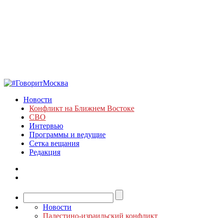
Новости
Конфликт на Ближнем Востоке
СВО
Интервью
Программы и ведущие
Сетка вещания
Редакция
Новости
Палестино-израильский конфликт