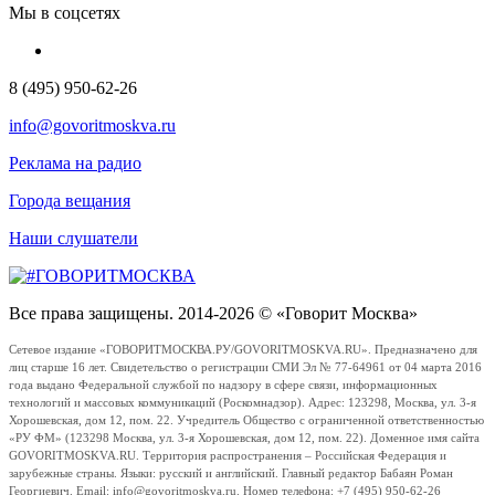
Мы в соцсетях
8 (495) 950-62-26
info@govoritmoskva.ru
Реклама на радио
Города вещания
Наши слушатели
Все права защищены. 2014-2026 © «Говорит Москва»
Сетевое издание «ГОВОРИТМОСКВА.РУ/GOVORITMOSKVA.RU». Предназначено для
лиц старше 16 лет. Свидетельство о регистрации СМИ Эл № 77-64961 от 04 марта 2016
года выдано Федеральной службой по надзору в сфере связи, информационных
технологий и массовых коммуникаций (Роскомнадзор). Адрес: 123298, Москва, ул. 3-я
Хорошевская, дом 12, пом. 22. Учредитель Общество с ограниченной ответственностью
«РУ ФМ» (123298 Москва, ул. 3-я Хорошевская, дом 12, пом. 22). Доменное имя сайта
GOVORITMOSKVA.RU. Территория распространения – Российская Федерация и
зарубежные страны. Языки: русский и английский. Главный редактор Бабаян Роман
Георгиевич. Email: info@govoritmoskva.ru. Номер телефона: +7 (495) 950-62-26