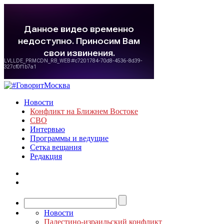
Новости
Конфликт на Ближнем Востоке
СВО
Интервью
Программы и ведущие
Сетка вещания
Редакция
Новости
Палестино-израильский конфликт