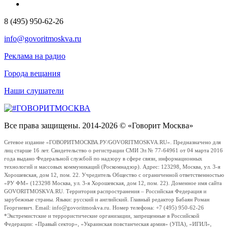
8 (495) 950-62-26
info@govoritmoskva.ru
Реклама на радио
Города вещания
Наши слушатели
Все права защищены. 2014-2026 © «Говорит Москва»
Сетевое издание «ГОВОРИТМОСКВА.РУ/GOVORITMOSKVA.RU». Предназначено для
лиц старше 16 лет. Свидетельство о регистрации СМИ Эл № 77-64961 от 04 марта 2016
года выдано Федеральной службой по надзору в сфере связи, информационных
технологий и массовых коммуникаций (Роскомнадзор). Адрес: 123298, Москва, ул. 3-я
Хорошевская, дом 12, пом. 22. Учредитель Общество с ограниченной ответственностью
«РУ ФМ» (123298 Москва, ул. 3-я Хорошевская, дом 12, пом. 22). Доменное имя сайта
GOVORITMOSKVA.RU. Территория распространения – Российская Федерация и
зарубежные страны. Языки: русский и английский. Главный редактор Бабаян Роман
Георгиевич. Email: info@govoritmoskva.ru. Номер телефона: +7 (495) 950-62-26
*Экстремистские и террористические организации, запрещенные в Российской
Федерации: «Правый сектор», «Украинская повстанческая армия» (УПА), «ИГИЛ»,