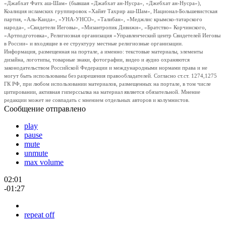
«Джабхат Фатх аш-Шам» (бывшая «Джабхат ан-Нусра», «Джебхат ан-Нусра»),
Коалиция исламских группировок «Хайят Тахрир аш-Шам», Национал-Большевистская
партия, «Аль-Каида», «УНА-УНСО», «Талибан», «Меджлис крымско-татарского
народа», «Свидетели Иеговы», «Мизантропик Дивижн», «Братство» Корчинского,
«Артподготовка», Религиозная организация «Управленческий центр Свидетелей Иеговы
в России» и входящие в ее структуру местные религиозные организации.
Информация, размещенная на портале, а именно: текстовые материалы, элементы
дизайна, логотипы, товарные знаки, фотографии, видео и аудио охраняются
законодательством Российской Федерации и международными нормами права и не
могут быть использованы без разрешения правообладателей. Согласно ст.ст. 1274,1275
ГК РФ, при любом использовании материалов, размещенных на портале, в том числе
цитировании, активная гиперссылка на материал является обязательной. Мнение
редакции может не совпадать с мнением отдельных авторов и колумнистов.
Сообщение отправлено
play
pause
mute
unmute
max volume
02:01
-01:27
repeat off