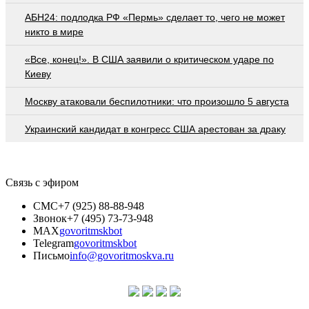
АБН24: подлодка РФ «Пермь» сделает то, чего не может
никто в мире
«Все, конец!». В США заявили о критическом ударе по
Киеву
Москву атаковали беспилотники: что произошло 5 августа
Украинский кандидат в конгресс США арестован за драку
Связь с эфиром
СМС
+7 (925) 88-88-948
Звонок
+7 (495) 73-73-948
MAX
govoritmskbot
Telegram
govoritmskbot
Письмо
info@govoritmoskva.ru