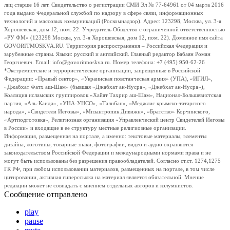
лиц старше 16 лет. Свидетельство о регистрации СМИ Эл № 77-64961 от 04 марта 2016
года выдано Федеральной службой по надзору в сфере связи, информационных
технологий и массовых коммуникаций (Роскомнадзор). Адрес: 123298, Москва, ул. 3-я
Хорошевская, дом 12, пом. 22. Учредитель Общество с ограниченной ответственностью
«РУ ФМ» (123298 Москва, ул. 3-я Хорошевская, дом 12, пом. 22). Доменное имя сайта
GOVORITMOSKVA.RU. Территория распространения – Российская Федерация и
зарубежные страны. Языки: русский и английский. Главный редактор Бабаян Роман
Георгиевич. Email: info@govoritmoskva.ru. Номер телефона: +7 (495) 950-62-26
*Экстремистские и террористические организации, запрещенные в Российской
Федерации: «Правый сектор», «Украинская повстанческая армия» (УПА), «ИГИЛ»,
«Джабхат Фатх аш-Шам» (бывшая «Джабхат ан-Нусра», «Джебхат ан-Нусра»),
Коалиция исламских группировок «Хайят Тахрир аш-Шам», Национал-Большевистская
партия, «Аль-Каида», «УНА-УНСО», «Талибан», «Меджлис крымско-татарского
народа», «Свидетели Иеговы», «Мизантропик Дивижн», «Братство» Корчинского,
«Артподготовка», Религиозная организация «Управленческий центр Свидетелей Иеговы
в России» и входящие в ее структуру местные религиозные организации.
Информация, размещенная на портале, а именно: текстовые материалы, элементы
дизайна, логотипы, товарные знаки, фотографии, видео и аудио охраняются
законодательством Российской Федерации и международными нормами права и не
могут быть использованы без разрешения правообладателей. Согласно ст.ст. 1274,1275
ГК РФ, при любом использовании материалов, размещенных на портале, в том числе
цитировании, активная гиперссылка на материал является обязательной. Мнение
редакции может не совпадать с мнением отдельных авторов и колумнистов.
Сообщение отправлено
play
pause