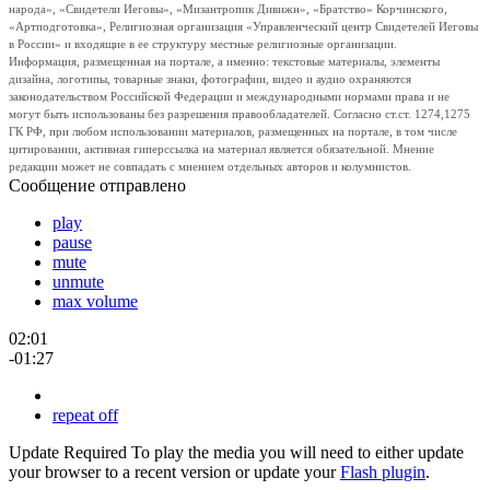
народа», «Свидетели Иеговы», «Мизантропик Дивижн», «Братство» Корчинского,
«Артподготовка», Религиозная организация «Управленческий центр Свидетелей Иеговы
в России» и входящие в ее структуру местные религиозные организации.
Информация, размещенная на портале, а именно: текстовые материалы, элементы
дизайна, логотипы, товарные знаки, фотографии, видео и аудио охраняются
законодательством Российской Федерации и международными нормами права и не
могут быть использованы без разрешения правообладателей. Согласно ст.ст. 1274,1275
ГК РФ, при любом использовании материалов, размещенных на портале, в том числе
цитировании, активная гиперссылка на материал является обязательной. Мнение
редакции может не совпадать с мнением отдельных авторов и колумнистов.
Сообщение отправлено
play
pause
mute
unmute
max volume
02:01
-01:27
repeat off
Update Required
To play the media you will need to either update
your browser to a recent version or update your
Flash plugin
.