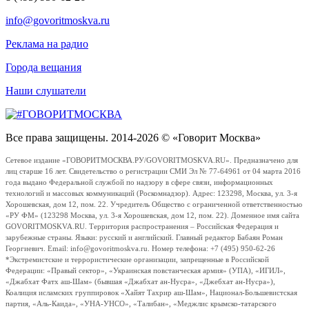
info@govoritmoskva.ru
Реклама на радио
Города вещания
Наши слушатели
Все права защищены. 2014-2026 © «Говорит Москва»
Сетевое издание «ГОВОРИТМОСКВА.РУ/GOVORITMOSKVA.RU». Предназначено для
лиц старше 16 лет. Свидетельство о регистрации СМИ Эл № 77-64961 от 04 марта 2016
года выдано Федеральной службой по надзору в сфере связи, информационных
технологий и массовых коммуникаций (Роскомнадзор). Адрес: 123298, Москва, ул. 3-я
Хорошевская, дом 12, пом. 22. Учредитель Общество с ограниченной ответственностью
«РУ ФМ» (123298 Москва, ул. 3-я Хорошевская, дом 12, пом. 22). Доменное имя сайта
GOVORITMOSKVA.RU. Территория распространения – Российская Федерация и
зарубежные страны. Языки: русский и английский. Главный редактор Бабаян Роман
Георгиевич. Email: info@govoritmoskva.ru. Номер телефона: +7 (495) 950-62-26
*Экстремистские и террористические организации, запрещенные в Российской
Федерации: «Правый сектор», «Украинская повстанческая армия» (УПА), «ИГИЛ»,
«Джабхат Фатх аш-Шам» (бывшая «Джабхат ан-Нусра», «Джебхат ан-Нусра»),
Коалиция исламских группировок «Хайят Тахрир аш-Шам», Национал-Большевистская
партия, «Аль-Каида», «УНА-УНСО», «Талибан», «Меджлис крымско-татарского