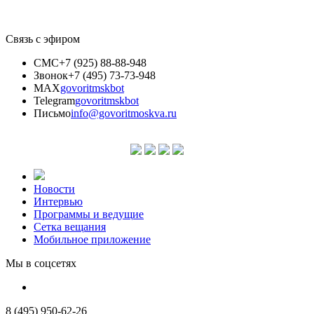
Связь с эфиром
СМС
+7 (925) 88-88-948
Звонок
+7 (495) 73-73-948
MAX
govoritmskbot
Telegram
govoritmskbot
Письмо
info@govoritmoskva.ru
Новости
Интервью
Программы и ведущие
Сетка вещания
Мобильное приложение
Мы в соцсетях
8 (495) 950-62-26