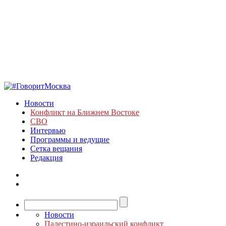
Новости
Конфликт на Ближнем Востоке
СВО
Интервью
Программы и ведущие
Сетка вещания
Редакция
Новости
Палестино-израильский конфликт