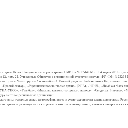
ше 16 лет. Свидетельство о регистрации СМИ Эл № 77-64961 от 04 марта 2016 года вы
ом 12, пом. 22. Учредитель Общество с ограниченной ответственностью «РУ ФМ» (123298 Мо
траны. Языки: русский и английский. Главный редактор Бабаян Роман Георгиевич. Email:
и: «Правый сектор», «Украинская повстанческая армия» (УПА), «ИГИЛ», «Джабхат Фатх а
«УНА-УНСО», «Талибан», «Меджлис крымско-татарского народа», «Свидетели Иеговы», «М
туру местные религиозные организации.
, логотипы, товарные знаки, фотографии, видео и аудио охраняются законодательством Ро
и материалов, размещенных на портале, в том числе цитировании, активная гиперссылка на 