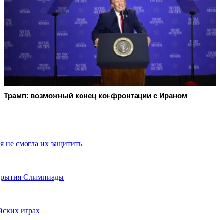
Трамп: возможный конец конфронтации с Ираном
я не смогла их защитить
ткрытия Олимпиады
йских играх