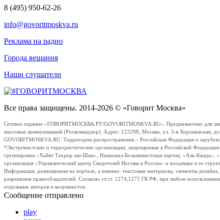
8 (495) 950-62-26
info@govoritmoskva.ru
Реклама на радио
Города вещания
Наши слушатели
Все права защищены. 2014-2026 © «Говорит Москва»
Сетевое издание «ГОВОРИТМОСКВА.РУ/GOVORITMOSKVA.RU». Предназначено для лиц стар
массовых коммуникаций (Роскомнадзор). Адрес: 123298, Москва, ул. 3-я Хорошевская, д
GOVORITMOSKVA.RU. Территория распространения – Российская Федерация и зарубежные с
*Экстремистские и террористические организации, запрещенные в Российской Федераци
группировок «Хайят Тахрир аш-Шам», Национал-Большевистская партия, «Аль-Каида», 
организация «Управленческий центр Свидетелей Иеговы в России» и входящие в ее струк
Информация, размещенная на портале, а именно: текстовые материалы, элементы дизайна
разрешения правообладателей. Согласно ст.ст. 1274,1275 ГК РФ, при любом использовани
отдельных авторов и колумнистов.
Сообщение отправлено
play