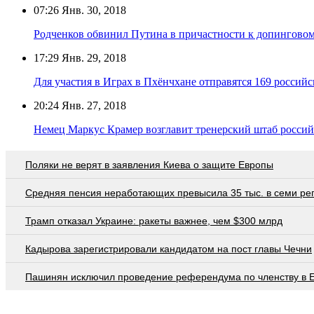
07:26
Янв. 30, 2018
Родченков обвинил Путина в причастности к допинговом
17:29
Янв. 29, 2018
Для участия в Играх в Пхёнчхане отправятся 169 россий
20:24
Янв. 27, 2018
Немец Маркус Крамер возглавит тренерский штаб росси
Поляки не верят в заявления Киева о защите Европы
Средняя пенсия неработающих превысила 35 тыс. в семи ре
Трамп отказал Украине: ракеты важнее, чем $300 млрд
Кадырова зарегистрировали кандидатом на пост главы Чечни
Пашинян исключил проведение референдума по членству в 