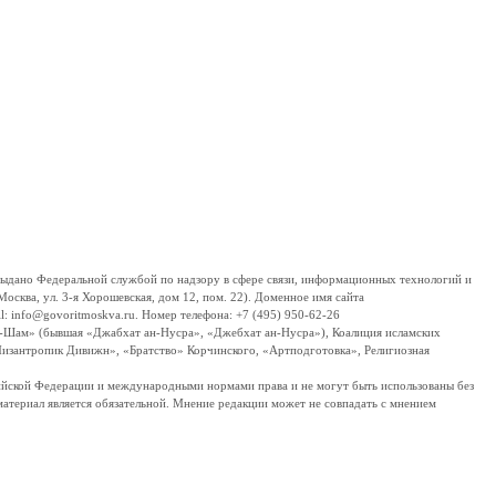
дано Федеральной службой по надзору в сфере связи, информационных технологий и
сква, ул. 3-я Хорошевская, дом 12, пом. 22). Доменное имя сайта
 info@govoritmoskva.ru. Номер телефона: +7 (495) 950-62-26
ш-Шам» (бывшая «Джабхат ан-Нусра», «Джебхат ан-Нусра»), Коалиция исламских
изантропик Дивижн», «Братство» Корчинского, «Артподготовка», Религиозная
ссийской Федерации и международными нормами права и не могут быть использованы без
материал является обязательной. Мнение редакции может не совпадать с мнением