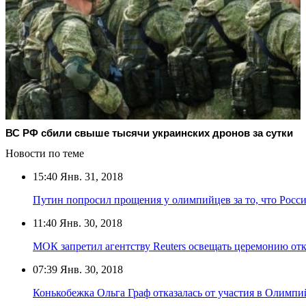
ВС РФ сбили свыше тысячи украинских дронов за сутки
Новости по теме
15:40
Янв. 31, 2018
Путин попросил прощения у олимпийцев за то, что Росси
11:40
Янв. 30, 2018
МОК запретил агентству Reuters освещать церемонию о
07:39
Янв. 30, 2018
Конькобежка Ольга Граф отказалась от участия в Олимпи