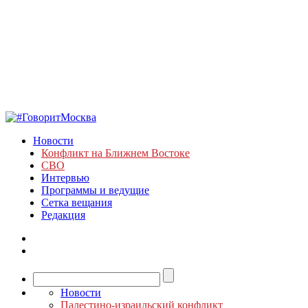
Новости
Конфликт на Ближнем Востоке
СВО
Интервью
Программы и ведущие
Сетка вещания
Редакция
Новости
Палестино-израильский конфликт