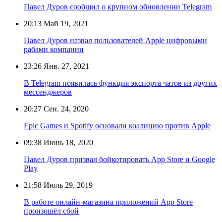
Павел Дуров сообщил о крупном обновлении Telegram
20:13
Май 19, 2021
Павел Дуров назвал пользователей Apple цифровыми
рабами компании
23:26
Янв. 27, 2021
В Telegram появилась функция экспорта чатов из других
мессенджеров
20:27
Сен. 24, 2020
Epic Games и Spotify основали коалицию против Apple
09:38
Июнь 18, 2020
Павел Дуров призвал бойкотировать App Store и Google
Play
21:58
Июль 29, 2019
В работе онлайн-магазина приложений App Store
произошёл сбой