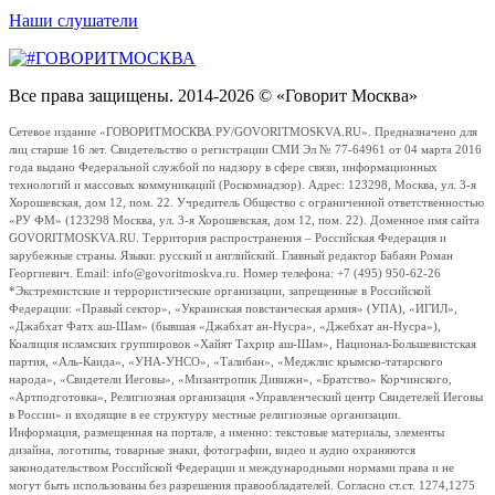
Наши слушатели
Все права защищены. 2014-2026 © «Говорит Москва»
Сетевое издание «ГОВОРИТМОСКВА.РУ/GOVORITMOSKVA.RU». Предназначено для
лиц старше 16 лет. Свидетельство о регистрации СМИ Эл № 77-64961 от 04 марта 2016
года выдано Федеральной службой по надзору в сфере связи, информационных
технологий и массовых коммуникаций (Роскомнадзор). Адрес: 123298, Москва, ул. 3-я
Хорошевская, дом 12, пом. 22. Учредитель Общество с ограниченной ответственностью
«РУ ФМ» (123298 Москва, ул. 3-я Хорошевская, дом 12, пом. 22). Доменное имя сайта
GOVORITMOSKVA.RU. Территория распространения – Российская Федерация и
зарубежные страны. Языки: русский и английский. Главный редактор Бабаян Роман
Георгиевич. Email: info@govoritmoskva.ru. Номер телефона: +7 (495) 950-62-26
*Экстремистские и террористические организации, запрещенные в Российской
Федерации: «Правый сектор», «Украинская повстанческая армия» (УПА), «ИГИЛ»,
«Джабхат Фатх аш-Шам» (бывшая «Джабхат ан-Нусра», «Джебхат ан-Нусра»),
Коалиция исламских группировок «Хайят Тахрир аш-Шам», Национал-Большевистская
партия, «Аль-Каида», «УНА-УНСО», «Талибан», «Меджлис крымско-татарского
народа», «Свидетели Иеговы», «Мизантропик Дивижн», «Братство» Корчинского,
«Артподготовка», Религиозная организация «Управленческий центр Свидетелей Иеговы
в России» и входящие в ее структуру местные религиозные организации.
Информация, размещенная на портале, а именно: текстовые материалы, элементы
дизайна, логотипы, товарные знаки, фотографии, видео и аудио охраняются
законодательством Российской Федерации и международными нормами права и не
могут быть использованы без разрешения правообладателей. Согласно ст.ст. 1274,1275