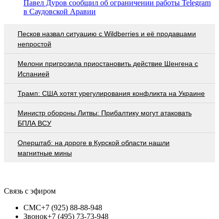
Павел Дуров сообщил об ограничении работы Telegram
в Саудовской Аравии
Песков назвал ситуацию с Wildberries и её продавцами
непростой
Мелони пригрозила приостановить действие Шенгена с
Испанией
Трамп: США хотят урегулирования конфликта на Украине
Министр обороны Литвы: Прибалтику могут атаковать
БПЛА ВСУ
Оперштаб: на дороге в Курской области нашли
магнитные мины
Связь с эфиром
СМС
+7 (925) 88-88-948
Звонок
+7 (495) 73-73-948