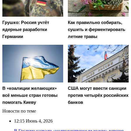
Грушко: Россия учтёт
Как правильно собирать,
ядерные разработки
сушить и ферментировать
Германии
летние травы
В «коалиции желающих»
США могут ввести санкции
всё меньше стран готовы
против четырёх российских
помогать Киеву
банков
Новости по теме
12:15
Июнь 4, 2026
В Госдуме назвали «недружественным ходом» версию